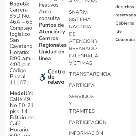
A VÍCTIMAS
Bogotá:
Festivos
derechos
Carrera
Auto
SNARIV-
reservado
85D No.
consulta
SISTEMA
46A – 65
Gobierno
Puntos de
NACIONAL
Complejo
Atención y
de
logístico
DE
Centros
Colombia
San
ATENCIÓN Y
Regionales
Cayetano
REPARACIÓN
Unidad en
Horario:
INTEGRAL A
línea
8:00 a.m. –
VÍCTIMAS
4:00 p.m.
Código
Centro
TRANSPARENCIA
Postal:
de
relevo
111071
PARTICIPA
Medellín:
SERVICIOS
Calle 49
Y
No 50-21
TRÁMITES
piso 14
Edificio del
PARTICIPACIÓN
Café
Horario:
INFORMACIÓN
8:00 a.m. –