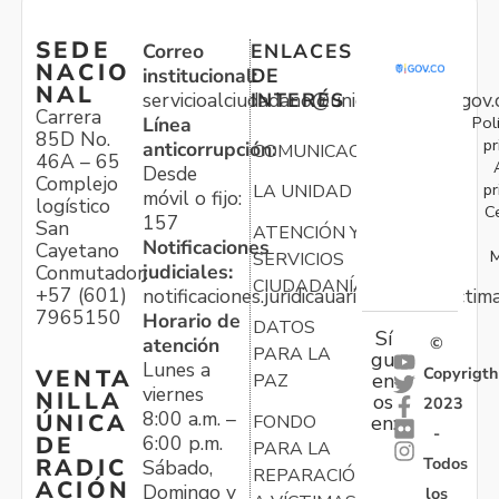
SEDE
Correo
ENLACES
NACIO
institucional:
DE
NAL
servicioalciudadano@unidadvictimas.gov.
INTERÉS
Carrera
Pol
Línea
85D No.
pr
anticorrupción:
COMUNICACIONES
46A – 65
Desde
Complejo
pr
LA UNIDAD
móvil o fijo:
logístico
C
157
San
ATENCIÓN Y
Notificaciones
Cayetano
M
SERVICIOS
judiciales:
Conmutador:
CIUDADANÍA
+57 (601)
notificaciones.juridicauariv@unidadvictim
7965150
Horario de
DATOS
Sí
atención
©
PARA LA
gu
Lunes a
Copyrigth
VENTA
en
PAZ
viernes
NILLA
os
2023
8:00 a.m. –
ÚNICA
FONDO
en:
-
6:00 p.m.
DE
PARA LA
Todos
RADIC
Sábado,
REPARACIÓN
ACIÓN
Domingo y
los