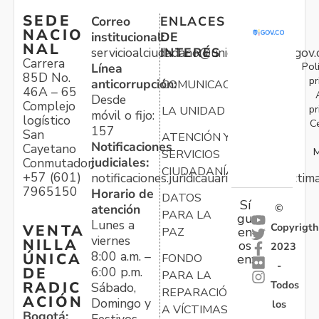
SEDE
Correo
ENLACES
NACIO
institucional:
DE
NAL
servicioalciudadano@unidadvictimas.gov.
INTERÉS
Carrera
Pol
Línea
85D No.
pr
anticorrupción:
COMUNICACIONES
46A – 65
Desde
Complejo
pr
LA UNIDAD
móvil o fijo:
logístico
C
157
San
ATENCIÓN Y
Notificaciones
Cayetano
M
SERVICIOS
judiciales:
Conmutador:
CIUDADANÍA
+57 (601)
notificaciones.juridicauariv@unidadvictim
7965150
Horario de
DATOS
Sí
atención
©
PARA LA
gu
Lunes a
Copyrigth
VENTA
en
PAZ
viernes
NILLA
os
2023
8:00 a.m. –
ÚNICA
FONDO
en:
-
6:00 p.m.
DE
PARA LA
Todos
RADIC
Sábado,
REPARACIÓN
ACIÓN
Domingo y
los
A VÍCTIMAS
Bogotá:
Festivos