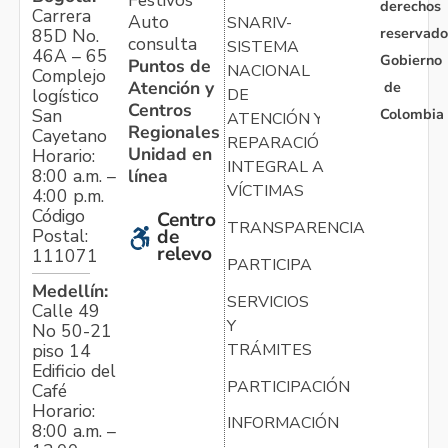
derechos
Carrera
Auto
SNARIV-
reservado
85D No.
consulta
SISTEMA
46A – 65
Gobierno
Puntos de
NACIONAL
Complejo
Atención y
de
logístico
DE
Centros
Colombia
San
ATENCIÓN Y
Regionales
Cayetano
REPARACIÓN
Unidad en
Horario:
INTEGRAL A
línea
8:00 a.m. –
VÍCTIMAS
4:00 p.m.
Código
Centro
TRANSPARENCIA
Postal:
de
relevo
111071
PARTICIPA
Medellín:
SERVICIOS
Calle 49
Y
No 50-21
TRÁMITES
piso 14
Edificio del
PARTICIPACIÓN
Café
Horario:
INFORMACIÓN
8:00 a.m. –