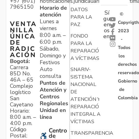
+57 (601)
notificaciones.juridicauariv@unidadvictim
7965150
Horario de
DATOS
Sí
atención
©
PARA LA
gu
Lunes a
Copyrigth
VENTA
en
PAZ
viernes
NILLA
os
2023
8:00 a.m. –
ÚNICA
FONDO
en:
-
6:00 p.m.
DE
PARA LA
Todos
RADIC
Sábado,
REPARACIÓN
ACIÓN
Domingo y
los
A VÍCTIMAS
Bogotá:
Festivos
derechos
Carrera
Auto
SNARIV-
reservado
85D No.
consulta
SISTEMA
46A – 65
Gobierno
Puntos de
NACIONAL
Complejo
Atención y
de
logístico
DE
Centros
Colombia
San
ATENCIÓN Y
Regionales
Cayetano
REPARACIÓN
Unidad en
Horario:
INTEGRAL A
línea
8:00 a.m. –
VÍCTIMAS
4:00 p.m.
Código
Centro
TRANSPARENCIA
Postal:
de