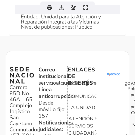
Entidad: Unidad para la Atención y
Reparación Integral a las Víctimas
Nivel de publicaciones: Público
SEDE
Correo
ENLACES
NACIO
institucional:
DE
NAL
servicioalciudadano@unidadvictimas.gov.
INTERÉS
Carrera
Pol
Línea
85D No.
pr
anticorrupción:
COMUNICACIONES
46A – 65
Desde
Complejo
pr
LA UNIDAD
móvil o fijo:
logístico
C
157
San
ATENCIÓN Y
Notificaciones
Cayetano
M
SERVICIOS
judiciales:
Conmutador:
CIUDADANÍA