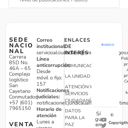
SEDE
Correo
ENLACES
NACIO
institucional:
DE
NAL
servicioalciudadano@unidadvictimas.gov.
INTERÉS
Carrera
Pol
Línea
85D No.
pr
anticorrupción:
COMUNICACIONES
46A – 65
Desde
Complejo
pr
LA UNIDAD
móvil o fijo:
logístico
C
157
San
ATENCIÓN Y
Notificaciones
Cayetano
M
SERVICIOS
judiciales:
Conmutador:
CIUDADANÍA
+57 (601)
notificaciones.juridicauariv@unidadvictim
7965150
Horario de
DATOS
Sí
atención
©
PARA LA
gu
Lunes a
Copyrigth
VENTA
en
PAZ