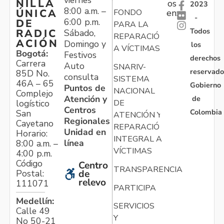
viernes
NILLA
os
2023
8:00 a.m. –
ÚNICA
FONDO
en:
-
6:00 p.m.
DE
PARA LA
Todos
RADIC
Sábado,
REPARACIÓN
ACIÓN
Domingo y
los
A VÍCTIMAS
Bogotá:
Festivos
derechos
Carrera
Auto
SNARIV-
reservado
85D No.
consulta
SISTEMA
46A – 65
Gobierno
Puntos de
NACIONAL
Complejo
Atención y
de
logístico
DE
Centros
Colombia
San
ATENCIÓN Y
Regionales
Cayetano
REPARACIÓN
Unidad en
Horario:
INTEGRAL A
línea
8:00 a.m. –
VÍCTIMAS
4:00 p.m.
Código
Centro
TRANSPARENCIA
Postal:
de
relevo
111071
PARTICIPA
Medellín:
SERVICIOS
Calle 49
Y
No 50-21