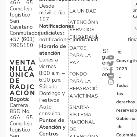
46A – 65
Desde
Complejo
pr
LA UNIDAD
móvil o fijo:
logístico
C
157
San
ATENCIÓN Y
Notificaciones
Cayetano
M
SERVICIOS
judiciales:
Conmutador:
CIUDADANÍA
+57 (601)
notificaciones.juridicauariv@unidadvictim
7965150
Horario de
DATOS
Sí
atención
©
PARA LA
gu
Lunes a
Copyrigth
VENTA
en
PAZ
viernes
NILLA
os
2023
8:00 a.m. –
ÚNICA
FONDO
en:
-
6:00 p.m.
DE
PARA LA
Todos
RADIC
Sábado,
REPARACIÓN
ACIÓN
Domingo y
los
A VÍCTIMAS
Bogotá:
Festivos
derechos
Carrera
Auto
SNARIV-
reservado
85D No.
consulta
SISTEMA
46A – 65
Gobierno
Puntos de
NACIONAL
Complejo
Atención y
de
logístico
DE
Centros
Colombia
San
ATENCIÓN Y