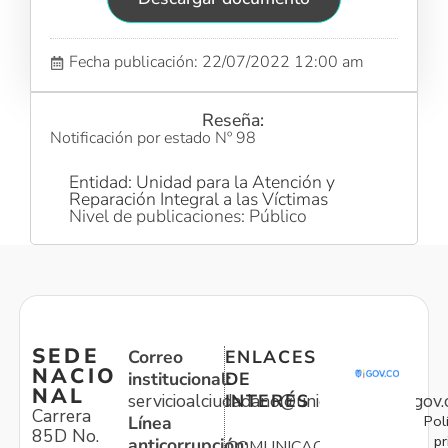
Fecha publicación: 22/07/2022 12:00 am
Reseña:
Notificación por estado Nº 98
Entidad: Unidad para la Atención y
Reparación Integral a las Víctimas
Nivel de publicaciones: Público
SEDE
Correo
ENLACES
NACIO
institucional:
DE
NAL
servicioalciudadano@unidadvictimas.gov.
INTERÉS
Carrera
Pol
Línea
85D No.
pr
anticorrupción:
COMUNICACIONES