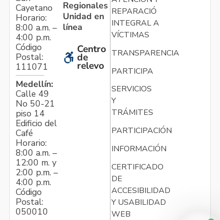
Regionales
Cayetano
REPARACIÓN
Unidad en
Horario:
INTEGRAL A
línea
8:00 a.m. –
VÍCTIMAS
4:00 p.m.
Código
Centro
TRANSPARENCIA
Postal:
de
relevo
111071
PARTICIPA
Medellín:
SERVICIOS
Calle 49
Y
No 50-21
TRÁMITES
piso 14
Edificio del
PARTICIPACIÓN
Café
Horario:
INFORMACIÓN
8:00 a.m. –
12:00 m. y
CERTIFICADO
2:00 p.m. –
DE
4:00 p.m.
ACCESIBILIDAD
Código
Postal:
Y USABILIDAD
050010
WEB