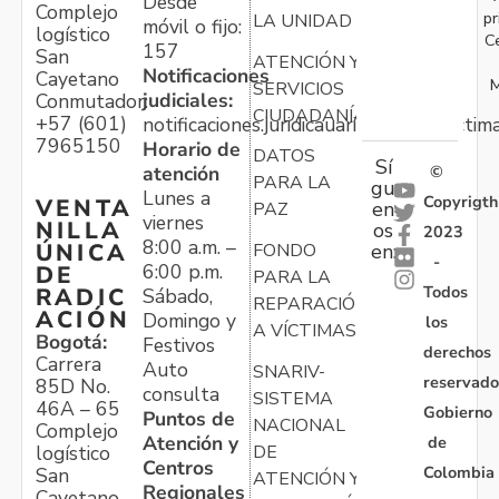
Desde
Complejo
pr
LA UNIDAD
móvil o fijo:
logístico
C
157
San
ATENCIÓN Y
Notificaciones
Cayetano
M
SERVICIOS
judiciales:
Conmutador:
CIUDADANÍA
+57 (601)
notificaciones.juridicauariv@unidadvictim
7965150
Horario de
DATOS
Sí
atención
©
PARA LA
gu
Lunes a
Copyrigth
VENTA
en
PAZ
viernes
NILLA
os
2023
8:00 a.m. –
ÚNICA
FONDO
en:
-
6:00 p.m.
DE
PARA LA
Todos
RADIC
Sábado,
REPARACIÓN
ACIÓN
Domingo y
los
A VÍCTIMAS
Bogotá:
Festivos
derechos
Carrera
Auto
SNARIV-
reservado
85D No.
consulta
SISTEMA
46A – 65
Gobierno
Puntos de
NACIONAL
Complejo
Atención y
de
logístico
DE
Centros
Colombia
San
ATENCIÓN Y
Regionales
Cayetano