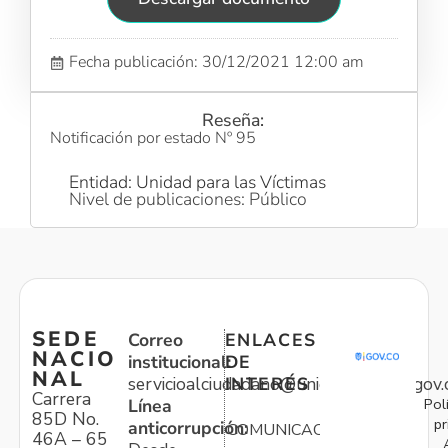
Fecha publicación: 30/12/2021 12:00 am
Reseña:
Notificación por estado Nº 95
Entidad: Unidad para las Víctimas
Nivel de publicaciones: Público
SEDE
Correo
ENLACES
NACIO
institucional:
DE
NAL
servicioalciudadano@unidadvictimas.gov.
INTERÉS
Carrera
Pol
Línea
85D No.
pr
anticorrupción:
COMUNICACIONES
46A – 65