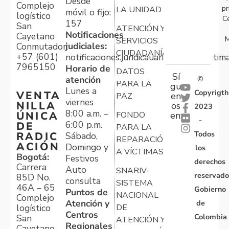
Desde
Complejo
pr
LA UNIDAD
móvil o fijo:
logístico
C
157
San
ATENCIÓN Y
Notificaciones
Cayetano
M
SERVICIOS
judiciales:
Conmutador:
CIUDADANÍA
+57 (601)
notificaciones.juridicauariv@unidadvictim
7965150
Horario de
DATOS
Sí
atención
©
PARA LA
gu
Lunes a
Copyrigth
VENTA
en
PAZ
viernes
NILLA
os
2023
8:00 a.m. –
ÚNICA
FONDO
en:
-
6:00 p.m.
DE
PARA LA
Todos
RADIC
Sábado,
REPARACIÓN
ACIÓN
Domingo y
los
A VÍCTIMAS
Bogotá:
Festivos
derechos
Carrera
Auto
SNARIV-
reservado
85D No.
consulta
SISTEMA
46A – 65
Gobierno
Puntos de
NACIONAL
Complejo
Atención y
de
logístico
DE
Centros
Colombia
San
ATENCIÓN Y
Regionales
Cayetano