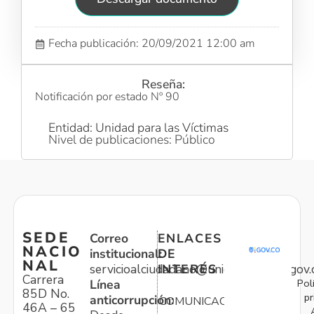
Fecha publicación: 20/09/2021 12:00 am
Reseña:
Notificación por estado Nº 90
Entidad: Unidad para las Víctimas
Nivel de publicaciones: Público
SEDE
Correo
ENLACES
NACIO
institucional:
DE
NAL
servicioalciudadano@unidadvictimas.gov.
INTERÉS
Carrera
Pol
Línea
85D No.
pr
anticorrupción:
COMUNICACIONES
46A – 65