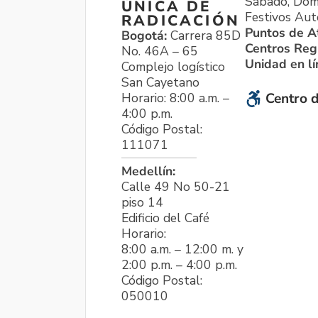
Sábado, Dom
ÚNICA DE
Festivos Aut
RADICACIÓN
Puntos de A
Bogotá:
Carrera 85D
Centros Reg
No. 46A – 65
Unidad en l
Complejo logístico
San Cayetano
Horario: 8:00 a.m. –
Centro d
4:00 p.m.
Código Postal:
111071
Medellín:
Calle 49 No 50-21
piso 14
Edificio del Café
Horario:
8:00 a.m. – 12:00 m. y
2:00 p.m. – 4:00 p.m.
Código Postal:
050010