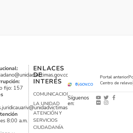
ENLACES
ucional:
DE
udadano@unidadvictimas.gov.co
Portal anterior
Po
INTERÉS
rrupción:
Centro de relevo
 fijo: 157
es
COMUNICACIONES
Síguenos
en:
LA UNIDAD
s.juridicauariv@unidadvictimas.gov.co
ATENCIÓN Y
tención
es 8:00 a.m.
SERVICIOS
CIUDADANÍA