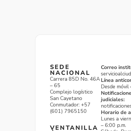
SEDE
Correo instit
NACIONAL
servicioalci
Carrera 85D No. 46A
Línea antico
– 65
Desde móvil o
Complejo logístico
Notificacion
San Cayetano
judiciales:
Conmutador: +57
notificacione
(601) 7965150
Horario de a
Lunes a viern
– 6:00 p.m.
VENTANILLA