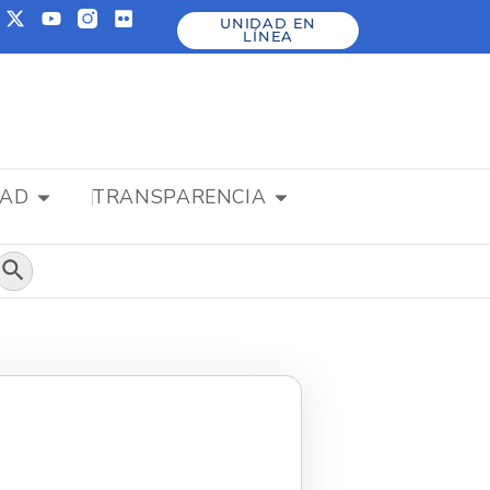
UNIDAD EN
LÍNEA
DAD
TRANSPARENCIA
Botón de búsqueda