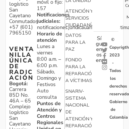
LA UNIDAD
móvil o fijo:
logístico
C
157
San
ATENCIÓN Y
Notificaciones
Cayetano
M
SERVICIOS
judiciales:
Conmutador:
CIUDADANÍA
+57 (601)
notificaciones.juridicauariv@unidadvictim
7965150
Horario de
DATOS
Sí
atención
©
PARA LA
gu
Lunes a
Copyrigth
VENTA
en
PAZ
viernes
NILLA
os
2023
8:00 a.m. –
ÚNICA
FONDO
en:
-
6:00 p.m.
DE
PARA LA
Todos
RADIC
Sábado,
REPARACIÓN
ACIÓN
Domingo y
los
A VÍCTIMAS
Bogotá:
Festivos
derechos
Carrera
Auto
SNARIV-
reservado
85D No.
consulta
SISTEMA
46A – 65
Gobierno
Puntos de
NACIONAL
Complejo
Atención y
de
logístico
DE
Centros
Colombia
San
ATENCIÓN Y
Regionales
Cayetano
REPARACIÓN
Unidad en