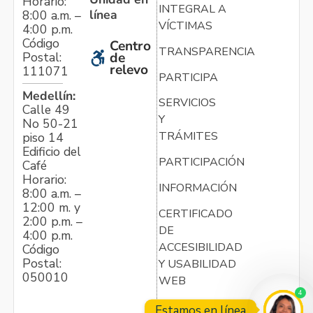
Horario:
INTEGRAL A
línea
8:00 a.m. –
VÍCTIMAS
4:00 p.m.
Código
Centro
TRANSPARENCIA
Postal:
de
relevo
111071
PARTICIPA
Medellín:
SERVICIOS
Calle 49
Y
No 50-21
TRÁMITES
piso 14
Edificio del
PARTICIPACIÓN
Café
Horario:
INFORMACIÓN
8:00 a.m. –
12:00 m. y
CERTIFICADO
2:00 p.m. –
DE
4:00 p.m.
ACCESIBILIDAD
Código
Postal:
Y USABILIDAD
050010
WEB
4
Estamos en línea