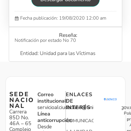
Fecha publicación: 19/08/2020 12:00 am
Reseña:
Notificación por estado No 70
Entidad: Unidad para las Víctimas
SEDE
Correo
ENLACES
NACIO
institucional:
DE
NAL
servicioalciudadano@unidadvictimas.gov.
INTERÉS
Carrera
Pol
Línea
85D No.
pr
anticorrupción:
COMUNICACIONES
46A – 65
Desde
Complejo
pr