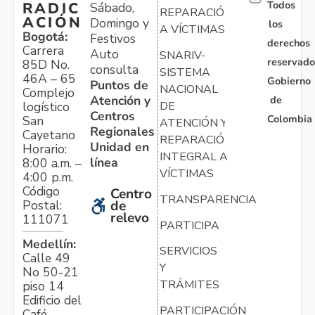
Todos
RADIC
Sábado,
REPARACIÓN
ACIÓN
Domingo y
los
A VÍCTIMAS
Bogotá:
Festivos
derechos
Carrera
Auto
SNARIV-
reservado
85D No.
consulta
SISTEMA
46A – 65
Gobierno
Puntos de
NACIONAL
Complejo
Atención y
de
logístico
DE
Centros
Colombia
San
ATENCIÓN Y
Regionales
Cayetano
REPARACIÓN
Unidad en
Horario:
INTEGRAL A
línea
8:00 a.m. –
VÍCTIMAS
4:00 p.m.
Código
Centro
TRANSPARENCIA
Postal:
de
relevo
111071
PARTICIPA
Medellín:
SERVICIOS
Calle 49
Y
No 50-21
TRÁMITES
piso 14
Edificio del
PARTICIPACIÓN
Café