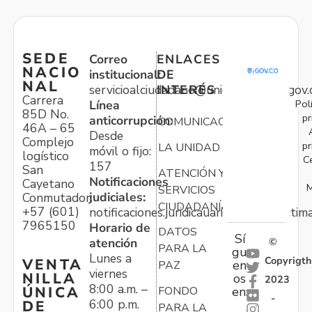
SEDE
Correo
ENLACES
NACIO
institucional:
DE
NAL
servicioalciudadano@unidadvictimas.gov.
INTERÉS
Carrera
Pol
Línea
85D No.
pr
anticorrupción:
COMUNICACIONES
46A – 65
Desde
Complejo
pr
LA UNIDAD
móvil o fijo:
logístico
C
157
San
ATENCIÓN Y
Notificaciones
Cayetano
M
SERVICIOS
judiciales:
Conmutador:
CIUDADANÍA
+57 (601)
notificaciones.juridicauariv@unidadvictim
7965150
Horario de
DATOS
Sí
atención
©
PARA LA
gu
Lunes a
Copyrigth
VENTA
en
PAZ
viernes
NILLA
os
2023
8:00 a.m. –
ÚNICA
FONDO
en:
-
6:00 p.m.
DE
PARA LA