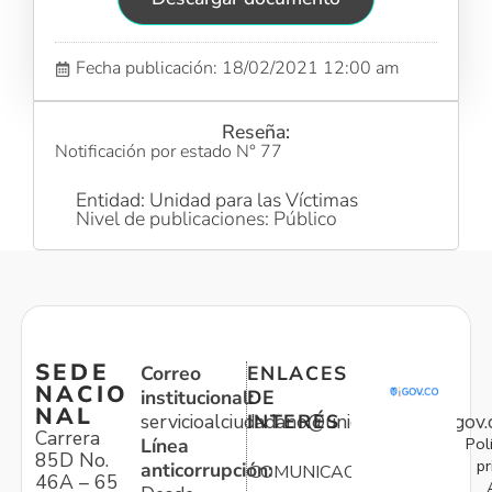
Fecha publicación: 18/02/2021 12:00 am
Reseña:
Notificación por estado N° 77
Entidad: Unidad para las Víctimas
Nivel de publicaciones: Público
SEDE
Correo
ENLACES
NACIO
institucional:
DE
NAL
servicioalciudadano@unidadvictimas.gov.
INTERÉS
Carrera
Pol
Línea
85D No.
pr
anticorrupción:
COMUNICACIONES
46A – 65