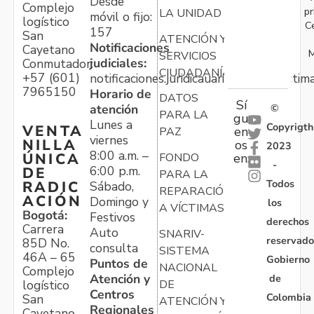
Desde
Complejo
pr
LA UNIDAD
móvil o fijo:
logístico
C
157
San
ATENCIÓN Y
Notificaciones
Cayetano
M
SERVICIOS
judiciales:
Conmutador:
CIUDADANÍA
+57 (601)
notificaciones.juridicauariv@unidadvictim
7965150
Horario de
DATOS
Sí
atención
©
PARA LA
gu
Lunes a
Copyrigth
VENTA
en
PAZ
viernes
NILLA
os
2023
8:00 a.m. –
ÚNICA
FONDO
en:
-
6:00 p.m.
DE
PARA LA
Todos
RADIC
Sábado,
REPARACIÓN
ACIÓN
Domingo y
los
A VÍCTIMAS
Bogotá:
Festivos
derechos
Carrera
Auto
SNARIV-
reservado
85D No.
consulta
SISTEMA
46A – 65
Gobierno
Puntos de
NACIONAL
Complejo
Atención y
de
logístico
DE
Centros
Colombia
San
ATENCIÓN Y
Regionales
Cayetano