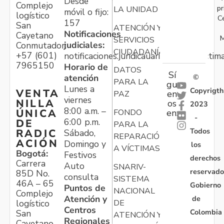
Desde
Complejo
pr
LA UNIDAD
móvil o fijo:
logístico
C
157
San
ATENCIÓN Y
Notificaciones
Cayetano
M
SERVICIOS
judiciales:
Conmutador:
CIUDADANÍA
+57 (601)
notificaciones.juridicauariv@unidadvictim
7965150
Horario de
DATOS
Sí
atención
©
PARA LA
gu
Lunes a
Copyrigth
VENTA
en
PAZ
viernes
NILLA
os
2023
8:00 a.m. –
ÚNICA
FONDO
en:
-
6:00 p.m.
DE
PARA LA
Todos
RADIC
Sábado,
REPARACIÓN
ACIÓN
Domingo y
los
A VÍCTIMAS
Bogotá:
Festivos
derechos
Carrera
Auto
SNARIV-
reservado
85D No.
consulta
SISTEMA
46A – 65
Gobierno
Puntos de
NACIONAL
Complejo
Atención y
de
logístico
DE
Centros
Colombia
San
ATENCIÓN Y
Regionales
Cayetano