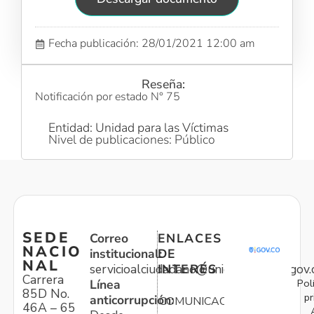
Fecha publicación: 28/01/2021 12:00 am
Reseña:
Notificación por estado N° 75
Entidad: Unidad para las Víctimas
Nivel de publicaciones: Público
SEDE
Correo
ENLACES
NACIO
institucional:
DE
NAL
servicioalciudadano@unidadvictimas.gov.
INTERÉS
Carrera
Pol
Línea
85D No.
pr
anticorrupción:
COMUNICACIONES
46A – 65