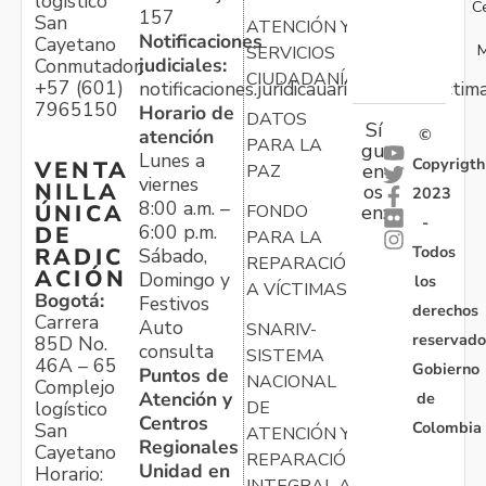
logístico
C
157
San
ATENCIÓN Y
Notificaciones
Cayetano
M
SERVICIOS
judiciales:
Conmutador:
CIUDADANÍA
+57 (601)
notificaciones.juridicauariv@unidadvictim
7965150
Horario de
DATOS
Sí
atención
©
PARA LA
gu
Lunes a
Copyrigth
VENTA
en
PAZ
viernes
NILLA
os
2023
8:00 a.m. –
ÚNICA
FONDO
en:
-
6:00 p.m.
DE
PARA LA
Todos
RADIC
Sábado,
REPARACIÓN
ACIÓN
Domingo y
los
A VÍCTIMAS
Bogotá:
Festivos
derechos
Carrera
Auto
SNARIV-
reservado
85D No.
consulta
SISTEMA
46A – 65
Gobierno
Puntos de
NACIONAL
Complejo
Atención y
de
logístico
DE
Centros
Colombia
San
ATENCIÓN Y
Regionales
Cayetano
REPARACIÓN
Unidad en
Horario:
INTEGRAL A