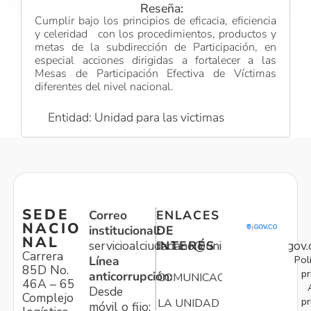
Reseña:
Cumplir bajo los principios de eficacia, eficiencia
y celeridad con los procedimientos, productos y
metas de la subdirección de Participación, en
especial acciones dirigidas a fortalecer a las
Mesas de Participación Efectiva de Víctimas
diferentes del nivel nacional.
Entidad: Unidad para las victimas
SEDE
Correo
ENLACES
NACIO
institucional:
DE
NAL
servicioalciudadano@unidadvictimas.gov.
INTERÉS
Carrera
Pol
Línea
85D No.
pr
anticorrupción:
COMUNICACIONES
46A – 65
Desde
Complejo
pr
LA UNIDAD
móvil o fijo: