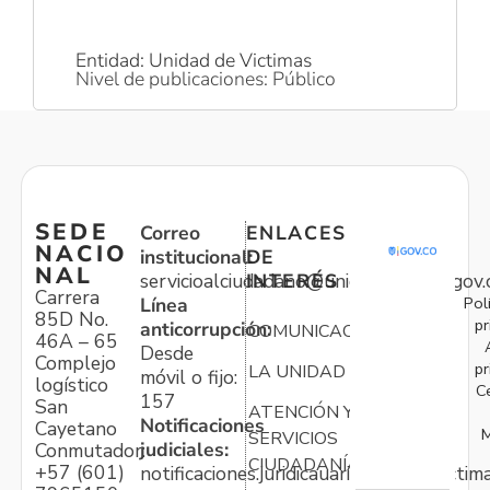
Entidad: Unidad de Victimas
Nivel de publicaciones: Público
SEDE
Correo
ENLACES
NACIO
institucional:
DE
NAL
servicioalciudadano@unidadvictimas.gov.
INTERÉS
Carrera
Pol
Línea
85D No.
pr
anticorrupción:
COMUNICACIONES
46A – 65
Desde
Complejo
pr
LA UNIDAD
móvil o fijo:
logístico
C
157
San
ATENCIÓN Y
Notificaciones
Cayetano
M
SERVICIOS
judiciales:
Conmutador:
CIUDADANÍA
+57 (601)
notificaciones.juridicauariv@unidadvictim