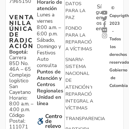
7965150
Horario de
DATOS
Sí
atención
©
PARA LA
gu
Lunes a
Copyrigth
VENTA
en
PAZ
viernes
NILLA
os
2023
8:00 a.m. –
ÚNICA
FONDO
en:
-
6:00 p.m.
DE
PARA LA
Todos
RADIC
Sábado,
REPARACIÓN
ACIÓN
Domingo y
los
A VÍCTIMAS
Bogotá:
Festivos
derechos
Carrera
Auto
SNARIV-
reservado
85D No.
consulta
SISTEMA
46A – 65
Gobierno
Puntos de
NACIONAL
Complejo
Atención y
de
logístico
DE
Centros
Colombia
San
ATENCIÓN Y
Regionales
Cayetano
REPARACIÓN
Unidad en
Horario:
INTEGRAL A
línea
8:00 a.m. –
VÍCTIMAS
4:00 p.m.
Código
Centro
TRANSPARENCIA
Postal:
de
relevo
111071