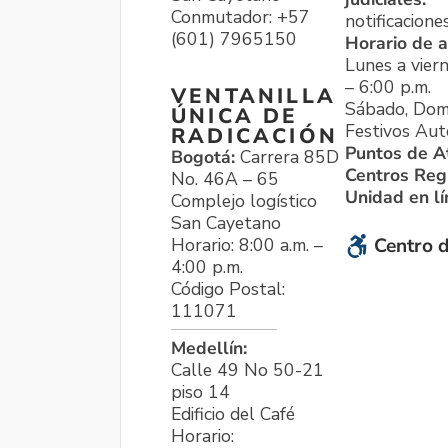
Conmutador: +57
notificacione
(601) 7965150
Horario de a
Lunes a viern
– 6:00 p.m.
VENTANILLA
Sábado, Dom
ÚNICA DE
Festivos Aut
RADICACIÓN
Puntos de A
Bogotá:
Carrera 85D
Centros Reg
No. 46A – 65
Unidad en l
Complejo logístico
San Cayetano
Horario: 8:00 a.m. –
Centro d
4:00 p.m.
Código Postal:
111071
Medellín:
Calle 49 No 50-21
piso 14
Edificio del Café
Horario: