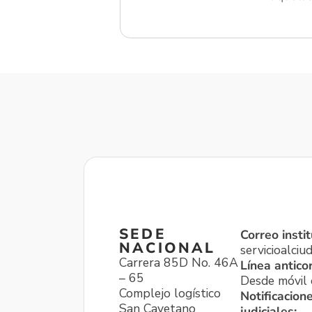
SEDE
Correo instit
NACIONAL
servicioalci
Carrera 85D No. 46A
Línea antico
– 65
Desde móvil o
Complejo logístico
Notificacion
San Cayetano
judiciales: