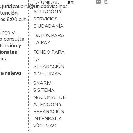
en:
LA UNIDAD
s.juridicauariv@unidadvictimas.gov.co
ATENCIÓN Y
tención
es 8:00 a.m.
SERVICIOS
CIUDADANÍA
ingo y
DATOS PARA
o consulta
LA PAZ
tención y
ionales
FONDO PARA
ínea
LA
REPARACIÓN
e relevo
A VÍCTIMAS
SNARIV-
SISTEMA
NACIONAL DE
ATENCIÓN Y
REPARACIÓN
INTEGRAL A
VÍCTIMAS