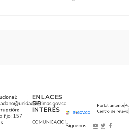
ENLACES
ucional:
DE
udadano@unidadvictimas.gov.co
Portal anterior
Po
INTERÉS
rrupción:
Centro de relevo
 fijo: 157
es
COMUNICACIONES
Síguenos