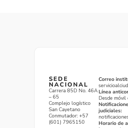
SEDE
Correo instit
NACIONAL
servicioalci
Carrera 85D No. 46A
Línea antico
– 65
Desde móvil o
Complejo logístico
Notificacion
San Cayetano
judiciales:
Conmutador: +57
notificacione
(601) 7965150
Horario de a