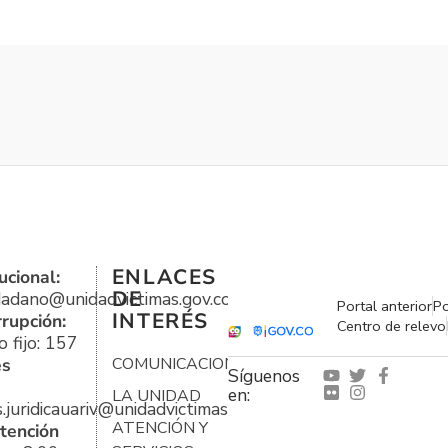
ENLACES
ucional:
DE
udadano@unidadvictimas.gov.co
Portal anterior
Po
INTERÉS
rrupción:
Centro de relevo
 fijo: 157
es
COMUNICACIONES
Síguenos
en:
LA UNIDAD
s.juridicauariv@unidadvictimas.gov.co
ATENCIÓN Y
tención