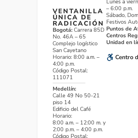
Lunes a viern
– 6:00 p.m.
VENTANILLA
Sábado, Dom
ÚNICA DE
Festivos Aut
RADICACIÓN
Puntos de A
Bogotá:
Carrera 85D
Centros Reg
No. 46A – 65
Unidad en l
Complejo logístico
San Cayetano
Horario: 8:00 a.m. –
Centro d
4:00 p.m.
Código Postal:
111071
Medellín:
Calle 49 No 50-21
piso 14
Edificio del Café
Horario:
8:00 a.m. – 12:00 m. y
2:00 p.m. – 4:00 p.m.
Código Postal: