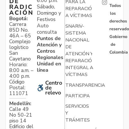
6:00 p.m.
DE
PARA LA
Todos
RADIC
Sábado,
REPARACIÓN
ACIÓN
Domingo y
los
A VÍCTIMAS
Bogotá:
Festivos
derechos
Carrera
Auto
SNARIV-
reservado
85D No.
consulta
SISTEMA
46A – 65
Gobierno
Puntos de
NACIONAL
Complejo
Atención y
de
logístico
DE
Centros
Colombia
San
ATENCIÓN Y
Regionales
Cayetano
REPARACIÓN
Unidad en
Horario:
INTEGRAL A
línea
8:00 a.m. –
VÍCTIMAS
4:00 p.m.
Código
Centro
TRANSPARENCIA
Postal:
de
relevo
111071
PARTICIPA
Medellín:
SERVICIOS
Calle 49
Y
No 50-21
TRÁMITES
piso 14
Edificio del