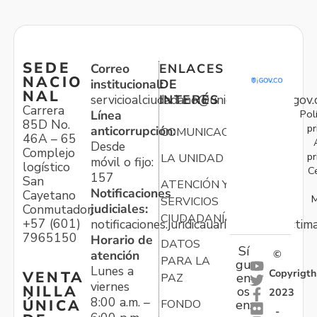
SEDE
Correo
ENLACES
NACIO
institucional:
DE
NAL
servicioalciudadano@unidadvictimas.gov.
INTERÉS
Carrera
Pol
Línea
85D No.
pr
anticorrupción:
COMUNICACIONES
46A – 65
Desde
Complejo
pr
LA UNIDAD
móvil o fijo:
logístico
C
157
San
ATENCIÓN Y
Notificaciones
Cayetano
M
SERVICIOS
judiciales:
Conmutador:
CIUDADANÍA
+57 (601)
notificaciones.juridicauariv@unidadvictim
7965150
Horario de
DATOS
Sí
atención
©
PARA LA
gu
Lunes a
Copyrigth
VENTA
en
PAZ
viernes
NILLA
os
2023
8:00 a.m. –
ÚNICA
FONDO
en:
-