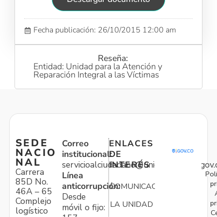
Fecha publicación: 26/10/2015 12:00 am
Reseña:
Entidad: Unidad para la Atención y
Reparación Integral a las Víctimas
SEDE
Correo
ENLACES
NACIO
institucional:
DE
NAL
servicioalciudadano@unidadvictimas.gov.
INTERÉS
Carrera
Pol
Línea
85D No.
pr
anticorrupción:
COMUNICACIONES
46A – 65
Desde
Complejo
pr
LA UNIDAD
móvil o fijo:
logístico
C