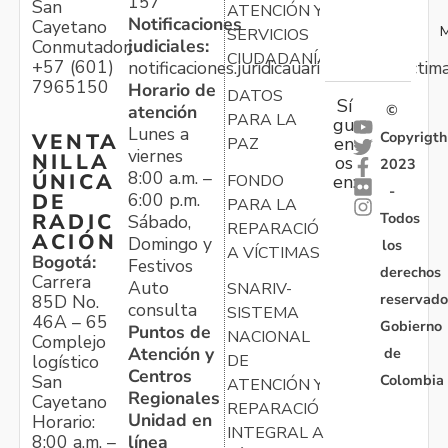
157
San
ATENCIÓN Y
Notificaciones
Cayetano
M
SERVICIOS
judiciales:
Conmutador:
CIUDADANÍA
+57 (601)
notificaciones.juridicauariv@unidadvictim
7965150
Horario de
DATOS
Sí
atención
©
PARA LA
gu
Lunes a
Copyrigth
VENTA
en
PAZ
viernes
NILLA
os
2023
8:00 a.m. –
ÚNICA
FONDO
en:
-
6:00 p.m.
DE
PARA LA
Todos
RADIC
Sábado,
REPARACIÓN
ACIÓN
Domingo y
los
A VÍCTIMAS
Bogotá:
Festivos
derechos
Carrera
Auto
SNARIV-
reservado
85D No.
consulta
SISTEMA
46A – 65
Gobierno
Puntos de
NACIONAL
Complejo
Atención y
de
logístico
DE
Centros
Colombia
San
ATENCIÓN Y
Regionales
Cayetano
REPARACIÓN
Unidad en
Horario:
INTEGRAL A
línea
8:00 a.m. –