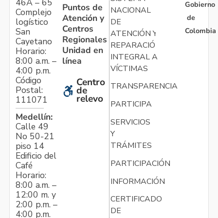
46A – 65
Gobierno
Puntos de
NACIONAL
Complejo
Atención y
de
logístico
DE
Centros
Colombia
San
ATENCIÓN Y
Regionales
Cayetano
REPARACIÓN
Unidad en
Horario:
INTEGRAL A
línea
8:00 a.m. –
VÍCTIMAS
4:00 p.m.
Código
Centro
TRANSPARENCIA
Postal:
de
relevo
111071
PARTICIPA
Medellín:
SERVICIOS
Calle 49
Y
No 50-21
TRÁMITES
piso 14
Edificio del
PARTICIPACIÓN
Café
Horario:
INFORMACIÓN
8:00 a.m. –
12:00 m. y
CERTIFICADO
2:00 p.m. –
DE
4:00 p.m.