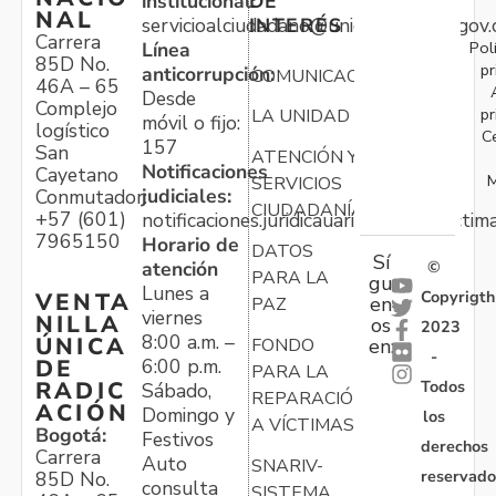
institucional:
DE
NAL
servicioalciudadano@unidadvictimas.gov.
INTERÉS
Carrera
Pol
Línea
85D No.
pr
anticorrupción:
COMUNICACIONES
46A – 65
Desde
Complejo
pr
LA UNIDAD
móvil o fijo:
logístico
C
157
San
ATENCIÓN Y
Notificaciones
Cayetano
M
SERVICIOS
judiciales:
Conmutador:
CIUDADANÍA
+57 (601)
notificaciones.juridicauariv@unidadvictim
7965150
Horario de
DATOS
Sí
atención
©
PARA LA
gu
Lunes a
Copyrigth
VENTA
en
PAZ
viernes
NILLA
os
2023
8:00 a.m. –
ÚNICA
FONDO
en:
-
6:00 p.m.
DE
PARA LA
Todos
RADIC
Sábado,
REPARACIÓN
ACIÓN
Domingo y
los
A VÍCTIMAS
Bogotá:
Festivos
derechos
Carrera
Auto
SNARIV-
reservado
85D No.
consulta
SISTEMA