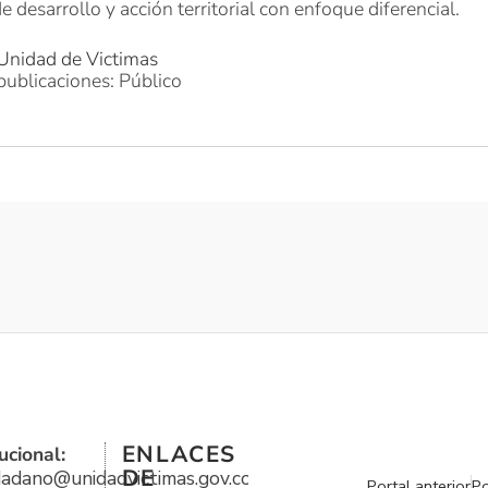
e desarrollo y acción territorial con enfoque diferencial.
 Unidad de Victimas
publicaciones: Público
ENLACES
ucional:
DE
udadano@unidadvictimas.gov.co
Portal anterior
Po