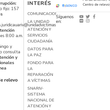
INTERÉS
rrupción:
Centro de relevo
 fijo: 157
es
COMUNICACIONES
Síguenos
en:
LA UNIDAD
s.juridicauariv@unidadvictimas.gov.co
ATENCIÓN Y
tención
es 8:00 a.m.
SERVICIOS
CIUDADANÍA
ingo y
DATOS PARA
o consulta
LA PAZ
tención y
ionales
FONDO PARA
ínea
LA
REPARACIÓN
e relevo
A VÍCTIMAS
SNARIV-
SISTEMA
NACIONAL DE
ATENCIÓN Y