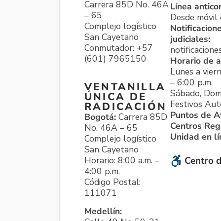
Carrera 85D No. 46A
Línea antico
– 65
Desde móvil o
Complejo logístico
Notificacion
San Cayetano
judiciales:
Conmutador: +57
notificacione
(601) 7965150
Horario de a
Lunes a viern
– 6:00 p.m.
VENTANILLA
Sábado, Dom
ÚNICA DE
Festivos Aut
RADICACIÓN
Puntos de A
Bogotá:
Carrera 85D
Centros Reg
No. 46A – 65
Unidad en l
Complejo logístico
San Cayetano
Horario: 8:00 a.m. –
Centro d
4:00 p.m.
Código Postal:
111071
Medellín: