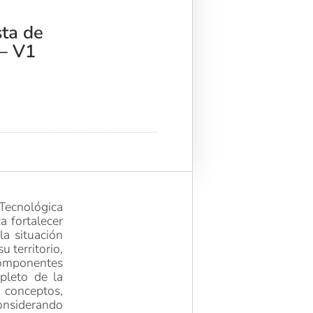
ta de
 – V1
ecnológica
ca fortalecer
la situación
 territorio,
componentes
pleto de la
 conceptos,
considerando