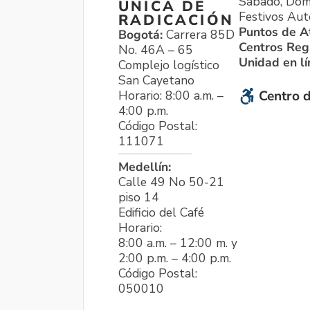
Sábado, Dom
ÚNICA DE
Festivos Aut
RADICACIÓN
Puntos de A
Bogotá:
Carrera 85D
Centros Reg
No. 46A – 65
Unidad en l
Complejo logístico
San Cayetano
Horario: 8:00 a.m. –
Centro d
4:00 p.m.
Código Postal:
111071
Medellín:
Calle 49 No 50-21
piso 14
Edificio del Café
Horario:
8:00 a.m. – 12:00 m. y
2:00 p.m. – 4:00 p.m.
Código Postal:
050010