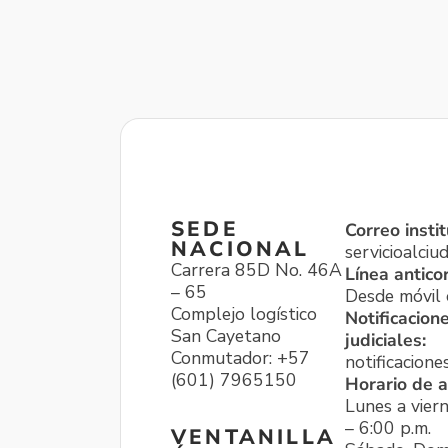
SEDE
Correo instit
NACIONAL
servicioalci
Carrera 85D No. 46A
Línea antico
– 65
Desde móvil o
Complejo logístico
Notificacion
San Cayetano
judiciales:
Conmutador: +57
notificacione
(601) 7965150
Horario de a
Lunes a viern
– 6:00 p.m.
VENTANILLA