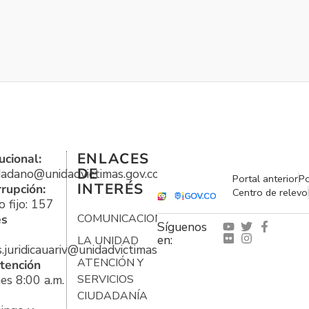
ENLACES
ucional:
DE
udadano@unidadvictimas.gov.co
Portal anterior
Po
INTERÉS
rrupción:
Centro de relevo
 fijo: 157
es
COMUNICACIONES
Síguenos
en:
LA UNIDAD
s.juridicauariv@unidadvictimas.gov.co
ATENCIÓN Y
tención
es 8:00 a.m.
SERVICIOS
CIUDADANÍA