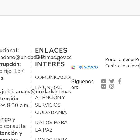
ENLACES
ucional:
DE
udadano@unidadvictimas.gov.co
Portal anterior
Po
INTERÉS
rrupción:
Centro de relevo
 fijo: 157
es
COMUNICACIONES
Síguenos
en:
LA UNIDAD
s.juridicauariv@unidadvictimas.gov.co
ATENCIÓN Y
tención
es 8:00 a.m.
SERVICIOS
CIUDADANÍA
ingo y
DATOS PARA
o consulta
LA PAZ
tención y
ionales
FONDO PARA