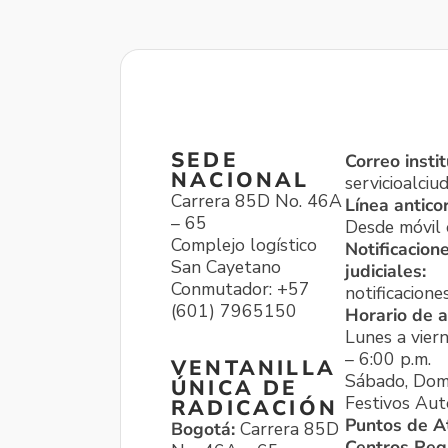
SEDE
Correo instit
NACIONAL
servicioalci
Carrera 85D No. 46A
Línea antico
– 65
Desde móvil o
Complejo logístico
Notificacion
San Cayetano
judiciales:
Conmutador: +57
notificacione
(601) 7965150
Horario de a
Lunes a viern
– 6:00 p.m.
VENTANILLA
Sábado, Dom
ÚNICA DE
Festivos Aut
RADICACIÓN
Puntos de A
Bogotá:
Carrera 85D
Centros Reg