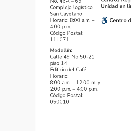
No. 46A – 65
Unidad en l
Complejo logístico
San Cayetano
Horario: 8:00 a.m. –
Centro d
4:00 p.m.
Código Postal:
111071
Medellín:
Calle 49 No 50-21
piso 14
Edificio del Café
Horario:
8:00 a.m. – 12:00 m. y
2:00 p.m. – 4:00 p.m.
Código Postal:
050010