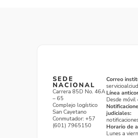
SEDE
Correo instit
NACIONAL
servicioalci
Carrera 85D No. 46A
Línea antico
– 65
Desde móvil o
Complejo logístico
Notificacion
San Cayetano
judiciales:
Conmutador: +57
notificacione
(601) 7965150
Horario de a
Lunes a viern