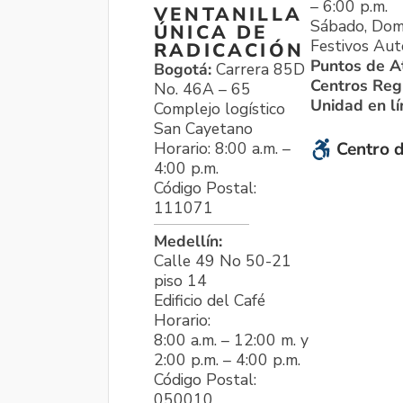
– 6:00 p.m.
VENTANILLA
Sábado, Dom
ÚNICA DE
Festivos Aut
RADICACIÓN
Puntos de A
Bogotá:
Carrera 85D
Centros Reg
No. 46A – 65
Unidad en l
Complejo logístico
San Cayetano
Horario: 8:00 a.m. –
Centro d
4:00 p.m.
Código Postal:
111071
Medellín:
Calle 49 No 50-21
piso 14
Edificio del Café
Horario:
8:00 a.m. – 12:00 m. y
2:00 p.m. – 4:00 p.m.
Código Postal:
050010