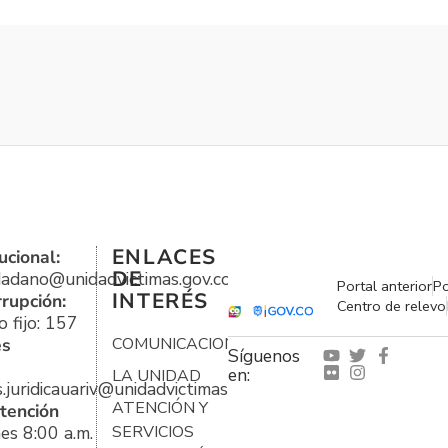
ENLACES
ucional:
DE
udadano@unidadvictimas.gov.co
Portal anterior
Po
INTERÉS
rrupción:
Centro de relevo
 fijo: 157
es
COMUNICACIONES
Síguenos
en:
LA UNIDAD
s.juridicauariv@unidadvictimas.gov.co
ATENCIÓN Y
tención
es 8:00 a.m.
SERVICIOS