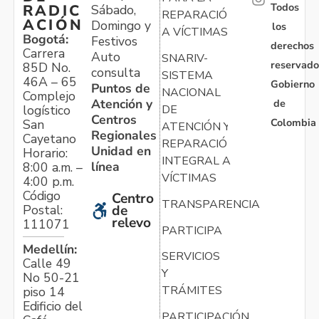
Todos
RADIC
Sábado,
REPARACIÓN
ACIÓN
Domingo y
los
A VÍCTIMAS
Bogotá:
Festivos
derechos
Carrera
Auto
SNARIV-
reservado
85D No.
consulta
SISTEMA
46A – 65
Gobierno
Puntos de
NACIONAL
Complejo
Atención y
de
logístico
DE
Centros
Colombia
San
ATENCIÓN Y
Regionales
Cayetano
REPARACIÓN
Unidad en
Horario:
INTEGRAL A
línea
8:00 a.m. –
VÍCTIMAS
4:00 p.m.
Código
Centro
TRANSPARENCIA
Postal:
de
relevo
111071
PARTICIPA
Medellín:
SERVICIOS
Calle 49
Y
No 50-21
TRÁMITES
piso 14
Edificio del
PARTICIPACIÓN