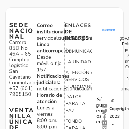
SEDE
Correo
ENLACES
NACIO
institucional:
DE
NAL
servicioalciudadano@unidadvictimas.gov.
INTERÉS
Carrera
Pol
Línea
85D No.
pr
anticorrupción:
COMUNICACIONES
46A – 65
Desde
Complejo
pr
LA UNIDAD
móvil o fijo:
logístico
C
157
San
ATENCIÓN Y
Notificaciones
Cayetano
M
SERVICIOS
judiciales:
Conmutador:
CIUDADANÍA
+57 (601)
notificaciones.juridicauariv@unidadvictim
7965150
Horario de
DATOS
Sí
atención
©
PARA LA
gu
Lunes a
Copyrigth
VENTA
en
PAZ
viernes
NILLA
os
2023
8:00 a.m. –
ÚNICA
FONDO
en:
-
6:00 p.m.
DE
PARA LA