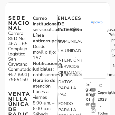
SEDE
Correo
ENLACES
NACIO
institucional:
DE
NAL
servicioalciudadano@unidadvictimas.gov.
INTERÉS
Carrera
Pol
Línea
85D No.
pr
anticorrupción:
COMUNICACIONES
46A – 65
Desde
Complejo
pr
LA UNIDAD
móvil o fijo:
logístico
C
157
San
ATENCIÓN Y
Notificaciones
Cayetano
M
SERVICIOS
judiciales:
Conmutador:
CIUDADANÍA
+57 (601)
notificaciones.juridicauariv@unidadvictim
7965150
Horario de
DATOS
Sí
atención
©
PARA LA
gu
Lunes a
Copyrigth
VENTA
en
PAZ
viernes
NILLA
os
2023
8:00 a.m. –
ÚNICA
FONDO
en:
-
6:00 p.m.
DE
PARA LA
Todos
RADIC
Sábado,