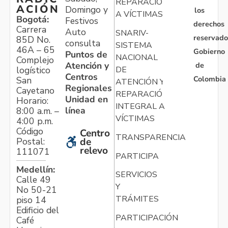
REPARACIÓN
ACIÓN
Domingo y
los
A VÍCTIMAS
Bogotá:
Festivos
derechos
Carrera
Auto
SNARIV-
reservado
85D No.
consulta
SISTEMA
46A – 65
Gobierno
Puntos de
NACIONAL
Complejo
Atención y
de
logístico
DE
Centros
Colombia
San
ATENCIÓN Y
Regionales
Cayetano
REPARACIÓN
Unidad en
Horario:
INTEGRAL A
línea
8:00 a.m. –
VÍCTIMAS
4:00 p.m.
Código
Centro
TRANSPARENCIA
Postal:
de
relevo
111071
PARTICIPA
Medellín:
SERVICIOS
Calle 49
Y
No 50-21
TRÁMITES
piso 14
Edificio del
PARTICIPACIÓN
Café