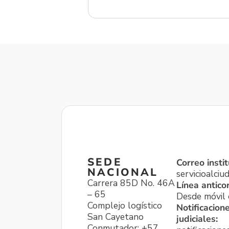
SEDE
Correo instit
NACIONAL
servicioalci
Carrera 85D No. 46A
Línea antico
– 65
Desde móvil o
Complejo logístico
Notificacion
San Cayetano
judiciales:
Conmutador: +57