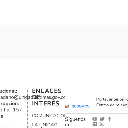
ENLACES
ucional:
DE
udadano@unidadvictimas.gov.co
Portal anterior
Po
INTERÉS
rrupción:
Centro de relevo
 fijo: 157
es
COMUNICACIONES
Síguenos
en:
LA UNIDAD