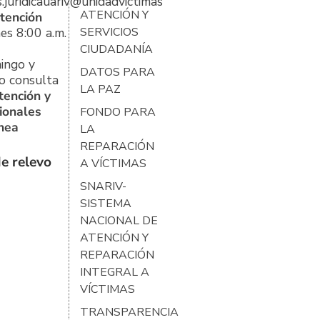
s.juridicauariv@unidadvictimas.gov.co
ATENCIÓN Y
tención
es 8:00 a.m.
SERVICIOS
CIUDADANÍA
ingo y
DATOS PARA
o consulta
LA PAZ
tención y
ionales
FONDO PARA
ínea
LA
REPARACIÓN
e relevo
A VÍCTIMAS
SNARIV-
SISTEMA
NACIONAL DE
ATENCIÓN Y
REPARACIÓN
INTEGRAL A
VÍCTIMAS
TRANSPARENCIA