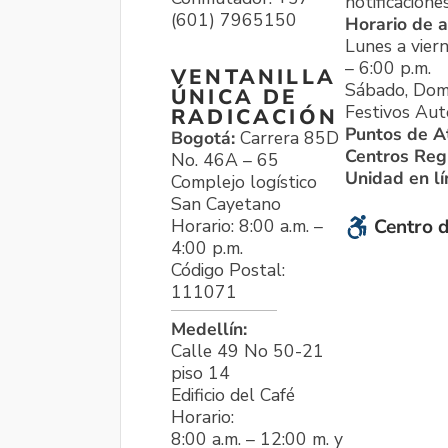
notificacione
(601) 7965150
Horario de a
Lunes a viern
– 6:00 p.m.
VENTANILLA
Sábado, Dom
ÚNICA DE
Festivos Aut
RADICACIÓN
Puntos de A
Bogotá:
Carrera 85D
Centros Reg
No. 46A – 65
Unidad en l
Complejo logístico
San Cayetano
Horario: 8:00 a.m. –
Centro d
4:00 p.m.
Código Postal:
111071
Medellín:
Calle 49 No 50-21
piso 14
Edificio del Café
Horario:
8:00 a.m. – 12:00 m. y