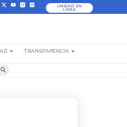
UNIDAD EN
LÍNEA
DAD
TRANSPARENCIA
Botón de búsqueda