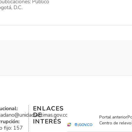
publicaciones: Público
gotá, D.C.
ENLACES
ucional:
DE
udadano@unidadvictimas.gov.co
Portal anterior
Po
INTERÉS
rrupción:
Centro de relevo
 fijo: 157