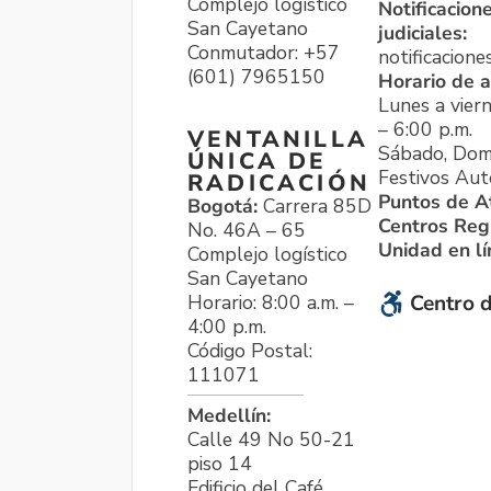
Complejo logístico
Notificacion
San Cayetano
judiciales:
Conmutador: +57
notificacione
(601) 7965150
Horario de a
Lunes a viern
– 6:00 p.m.
VENTANILLA
Sábado, Dom
ÚNICA DE
Festivos Aut
RADICACIÓN
Puntos de A
Bogotá:
Carrera 85D
Centros Reg
No. 46A – 65
Unidad en l
Complejo logístico
San Cayetano
Horario: 8:00 a.m. –
Centro d
4:00 p.m.
Código Postal:
111071
Medellín:
Calle 49 No 50-21
piso 14
Edificio del Café