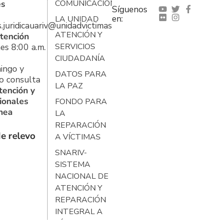
es
COMUNICACIONES
Síguenos
en:
LA UNIDAD
s.juridicauariv@unidadvictimas.gov.co
ATENCIÓN Y
tención
es 8:00 a.m.
SERVICIOS
CIUDADANÍA
ingo y
DATOS PARA
o consulta
LA PAZ
tención y
ionales
FONDO PARA
ínea
LA
REPARACIÓN
e relevo
A VÍCTIMAS
SNARIV-
SISTEMA
NACIONAL DE
ATENCIÓN Y
REPARACIÓN
INTEGRAL A