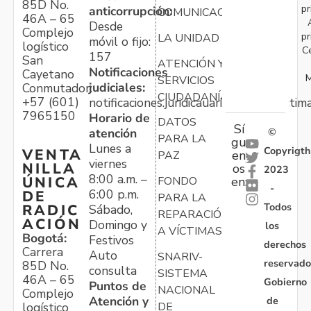
85D No.
pr
anticorrupción:
COMUNICACIONES
46A – 65
Desde
Complejo
pr
LA UNIDAD
móvil o fijo:
logístico
C
157
San
ATENCIÓN Y
Notificaciones
Cayetano
M
SERVICIOS
judiciales:
Conmutador:
CIUDADANÍA
+57 (601)
notificaciones.juridicauariv@unidadvictim
7965150
Horario de
DATOS
Sí
atención
©
PARA LA
gu
Lunes a
Copyrigth
VENTA
en
PAZ
viernes
NILLA
os
2023
8:00 a.m. –
ÚNICA
FONDO
en:
-
6:00 p.m.
DE
PARA LA
Todos
RADIC
Sábado,
REPARACIÓN
ACIÓN
Domingo y
los
A VÍCTIMAS
Bogotá:
Festivos
derechos
Carrera
Auto
SNARIV-
reservado
85D No.
consulta
SISTEMA
46A – 65
Gobierno
Puntos de
NACIONAL
Complejo
Atención y
de
logístico
DE