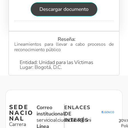
Descargar documento
Reseña:
Lineamientos para llevar a cabo procesos de
reconocimiento público
Entidad: Unidad para las Víctimas
Lugar: Bogotá, D.C.
SEDE
Correo
ENLACES
NACIO
institucional:
DE
NAL
servicioalciudadano@unidadvictimas.gov.
INTERÉS
Carrera
Pol
Línea