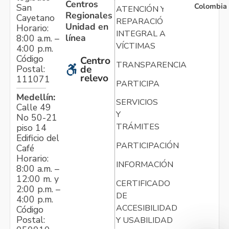
Centros
Colombia
San
ATENCIÓN Y
Regionales
Cayetano
REPARACIÓN
Unidad en
Horario:
INTEGRAL A
línea
8:00 a.m. –
VÍCTIMAS
4:00 p.m.
Código
Centro
TRANSPARENCIA
Postal:
de
relevo
111071
PARTICIPA
Medellín:
SERVICIOS
Calle 49
Y
No 50-21
TRÁMITES
piso 14
Edificio del
PARTICIPACIÓN
Café
Horario:
INFORMACIÓN
8:00 a.m. –
12:00 m. y
CERTIFICADO
2:00 p.m. –
DE
4:00 p.m.
ACCESIBILIDAD
Código
Postal:
Y USABILIDAD