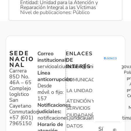
Entidad: Unidad para la Atención y
Reparación Integral a las Víctimas
Nivel de publicaciones: Público
SEDE
Correo
ENLACES
NACIO
institucional:
DE
NAL
servicioalciudadano@unidadvictimas.gov.
INTERÉS
Carrera
Pol
Línea
85D No.
pr
anticorrupción:
COMUNICACIONES
46A – 65
Desde
Complejo
pr
LA UNIDAD
móvil o fijo:
logístico
C
157
San
ATENCIÓN Y
Notificaciones
Cayetano
M
SERVICIOS
judiciales:
Conmutador:
CIUDADANÍA
+57 (601)
notificaciones.juridicauariv@unidadvictim
7965150
Horario de
DATOS
Sí
atención
©