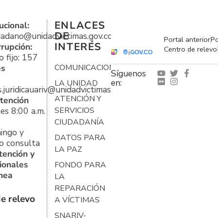
ENLACES
ucional:
DE
udadano@unidadvictimas.gov.co
Portal anterior
Po
INTERÉS
rrupción:
Centro de relevo
 fijo: 157
es
COMUNICACIONES
Síguenos
en:
LA UNIDAD
s.juridicauariv@unidadvictimas.gov.co
ATENCIÓN Y
tención
es 8:00 a.m.
SERVICIOS
CIUDADANÍA
ingo y
DATOS PARA
o consulta
LA PAZ
tención y
ionales
FONDO PARA
ínea
LA
REPARACIÓN
e relevo
A VÍCTIMAS
SNARIV-