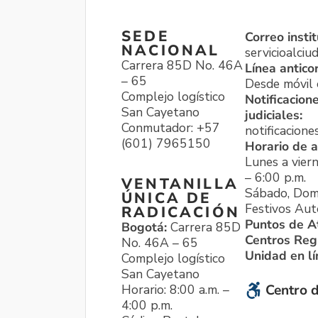
SEDE
Correo instit
NACIONAL
servicioalci
Carrera 85D No. 46A
Línea antico
– 65
Desde móvil o
Complejo logístico
Notificacion
San Cayetano
judiciales:
Conmutador: +57
notificacione
(601) 7965150
Horario de a
Lunes a viern
– 6:00 p.m.
VENTANILLA
Sábado, Dom
ÚNICA DE
Festivos Aut
RADICACIÓN
Puntos de A
Bogotá:
Carrera 85D
Centros Reg
No. 46A – 65
Unidad en l
Complejo logístico
San Cayetano
Horario: 8:00 a.m. –
Centro d
4:00 p.m.