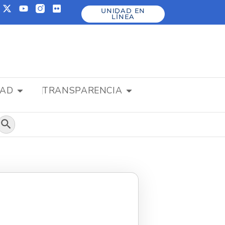
UNIDAD EN
LÍNEA
DAD
TRANSPARENCIA
Botón de búsqueda