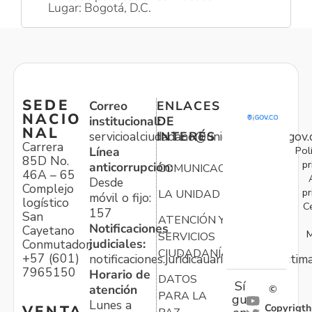
Lugar: Bogotá, D.C.
SEDE
Correo
ENLACES
NACIO
institucional:
DE
NAL
servicioalciudadano@unidadvictimas.gov.
INTERÉS
Carrera
Pol
Línea
85D No.
pr
anticorrupción:
COMUNICACIONES
46A – 65
Desde
Complejo
pr
LA UNIDAD
móvil o fijo:
logístico
C
157
San
ATENCIÓN Y
Notificaciones
Cayetano
M
SERVICIOS
judiciales:
Conmutador:
CIUDADANÍA
+57 (601)
notificaciones.juridicauariv@unidadvictim
7965150
Horario de
DATOS
Sí
atención
©
PARA LA
gu
Lunes a
Copyrigth
VENTA