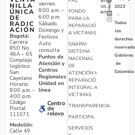
en
PAZ
viernes
NILLA
os
2023
8:00 a.m. –
ÚNICA
FONDO
en:
-
6:00 p.m.
DE
PARA LA
Todos
RADIC
Sábado,
REPARACIÓN
ACIÓN
Domingo y
los
A VÍCTIMAS
Bogotá:
Festivos
derechos
Carrera
Auto
SNARIV-
reservado
85D No.
consulta
SISTEMA
46A – 65
Gobierno
Puntos de
NACIONAL
Complejo
Atención y
de
logístico
DE
Centros
Colombia
San
ATENCIÓN Y
Regionales
Cayetano
REPARACIÓN
Unidad en
Horario:
INTEGRAL A
línea
8:00 a.m. –
VÍCTIMAS
4:00 p.m.
Código
Centro
TRANSPARENCIA
Postal:
de
relevo
111071
PARTICIPA
Medellín:
SERVICIOS
Calle 49