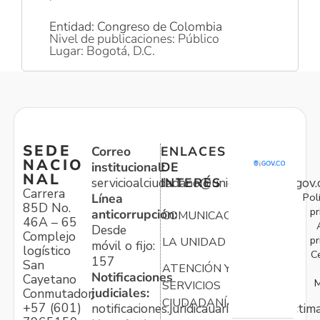
Entidad: Congreso de Colombia
Nivel de publicaciones: Público
Lugar: Bogotá, D.C.
SEDE
Correo
ENLACES
NACIO
institucional:
DE
NAL
servicioalciudadano@unidadvictimas.gov.
INTERÉS
Carrera
Pol
Línea
85D No.
pr
anticorrupción:
COMUNICACIONES
46A – 65
Desde
Complejo
pr
LA UNIDAD
móvil o fijo:
logístico
C
157
San
ATENCIÓN Y
Notificaciones
Cayetano
M
SERVICIOS
judiciales:
Conmutador:
CIUDADANÍA
+57 (601)
notificaciones.juridicauariv@unidadvictim