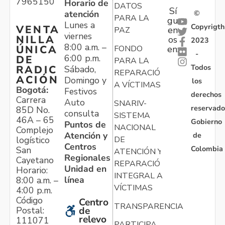
7965150
Horario de
DATOS
Sí
atención
©
PARA LA
gu
Lunes a
Copyrigth
VENTA
en
PAZ
viernes
NILLA
os
2023
8:00 a.m. –
ÚNICA
FONDO
en:
-
6:00 p.m.
DE
PARA LA
Todos
RADIC
Sábado,
REPARACIÓN
ACIÓN
Domingo y
los
A VÍCTIMAS
Bogotá:
Festivos
derechos
Carrera
Auto
SNARIV-
reservado
85D No.
consulta
SISTEMA
46A – 65
Gobierno
Puntos de
NACIONAL
Complejo
Atención y
de
logístico
DE
Centros
Colombia
San
ATENCIÓN Y
Regionales
Cayetano
REPARACIÓN
Unidad en
Horario:
INTEGRAL A
línea
8:00 a.m. –
VÍCTIMAS
4:00 p.m.
Código
Centro
TRANSPARENCIA
Postal:
de
relevo
111071
PARTICIPA