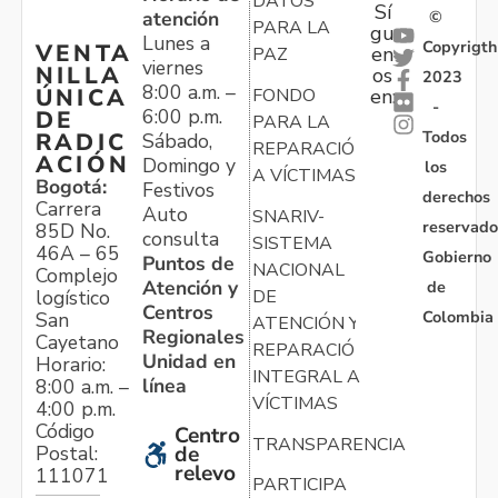
DATOS
Sí
atención
©
PARA LA
gu
Lunes a
Copyrigth
VENTA
en
PAZ
viernes
NILLA
os
2023
8:00 a.m. –
ÚNICA
FONDO
en:
-
6:00 p.m.
DE
PARA LA
Todos
RADIC
Sábado,
REPARACIÓN
ACIÓN
Domingo y
los
A VÍCTIMAS
Bogotá:
Festivos
derechos
Carrera
Auto
SNARIV-
reservado
85D No.
consulta
SISTEMA
46A – 65
Gobierno
Puntos de
NACIONAL
Complejo
Atención y
de
logístico
DE
Centros
Colombia
San
ATENCIÓN Y
Regionales
Cayetano
REPARACIÓN
Unidad en
Horario:
INTEGRAL A
línea
8:00 a.m. –
VÍCTIMAS
4:00 p.m.
Código
Centro
TRANSPARENCIA
Postal:
de
relevo
111071
PARTICIPA