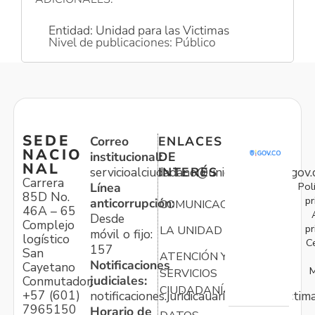
Entidad: Unidad para las Victimas
Nivel de publicaciones: Público
SEDE
Correo
ENLACES
NACIO
institucional:
DE
NAL
servicioalciudadano@unidadvictimas.gov.
INTERÉS
Carrera
Pol
Línea
85D No.
pr
anticorrupción:
COMUNICACIONES
46A – 65
Desde
Complejo
pr
LA UNIDAD
móvil o fijo:
logístico
C
157
San
ATENCIÓN Y
Notificaciones
Cayetano
M
SERVICIOS
judiciales:
Conmutador:
CIUDADANÍA
+57 (601)
notificaciones.juridicauariv@unidadvictim
7965150
Horario de