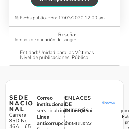
Fecha publicación: 17/03/2020 12:00 am
Reseña:
Jornada de donación de sangre
Entidad: Unidad para las Víctimas
Nivel de publicaciones: Público
SEDE
Correo
ENLACES
NACIO
institucional:
DE
NAL
servicioalciudadano@unidadvictimas.gov.
INTERÉS
Carrera
Pol
Línea
85D No.
pr
anticorrupción:
COMUNICACIONES
46A – 65