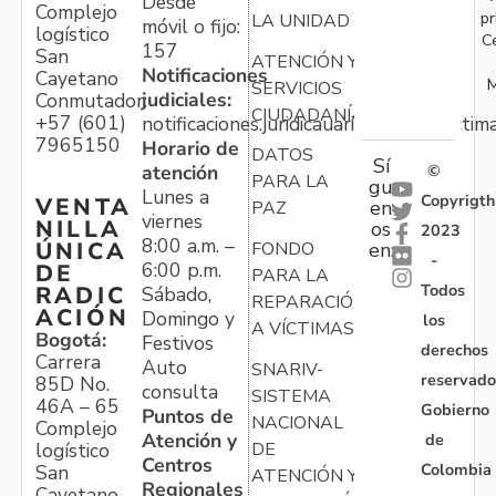
Desde
Complejo
pr
LA UNIDAD
móvil o fijo:
logístico
C
157
San
ATENCIÓN Y
Notificaciones
Cayetano
M
SERVICIOS
judiciales:
Conmutador:
CIUDADANÍA
+57 (601)
notificaciones.juridicauariv@unidadvictim
7965150
Horario de
DATOS
Sí
atención
©
PARA LA
gu
Lunes a
Copyrigth
VENTA
en
PAZ
viernes
NILLA
os
2023
8:00 a.m. –
ÚNICA
FONDO
en:
-
6:00 p.m.
DE
PARA LA
Todos
RADIC
Sábado,
REPARACIÓN
ACIÓN
Domingo y
los
A VÍCTIMAS
Bogotá:
Festivos
derechos
Carrera
Auto
SNARIV-
reservado
85D No.
consulta
SISTEMA
46A – 65
Gobierno
Puntos de
NACIONAL
Complejo
Atención y
de
logístico
DE
Centros
Colombia
San
ATENCIÓN Y
Regionales
Cayetano