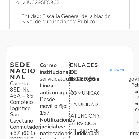
Acta IU329SEC962
Entidad: Fiscalia General de la Nación
Nivel de publicaciones: Público
SEDE
Correo
ENLACES
NACIO
institucional:
DE
NAL
servicioalciudadano@unidadvictimas.gov.
INTERÉS
Carrera
Pol
Línea
85D No.
pr
anticorrupción:
COMUNICACIONES
46A – 65
Desde
Complejo
pr
LA UNIDAD
móvil o fijo:
logístico
C
157
San
ATENCIÓN Y
Notificaciones
Cayetano
M
SERVICIOS
judiciales:
Conmutador:
CIUDADANÍA
+57 (601)
notificaciones.juridicauariv@unidadvictim