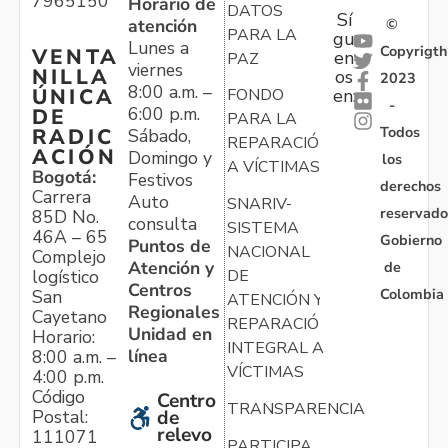
7965150
Horario de
DATOS
Sí
atención
©
PARA LA
gu
Lunes a
Copyrigth
VENTA
en
PAZ
viernes
NILLA
os
2023
8:00 a.m. –
ÚNICA
FONDO
en:
-
6:00 p.m.
DE
PARA LA
Todos
RADIC
Sábado,
REPARACIÓN
ACIÓN
Domingo y
los
A VÍCTIMAS
Bogotá:
Festivos
derechos
Carrera
Auto
SNARIV-
reservado
85D No.
consulta
SISTEMA
46A – 65
Gobierno
Puntos de
NACIONAL
Complejo
Atención y
de
logístico
DE
Centros
Colombia
San
ATENCIÓN Y
Regionales
Cayetano
REPARACIÓN
Unidad en
Horario:
INTEGRAL A
línea
8:00 a.m. –
VÍCTIMAS
4:00 p.m.
Código
Centro
TRANSPARENCIA
Postal:
de
relevo
111071
PARTICIPA