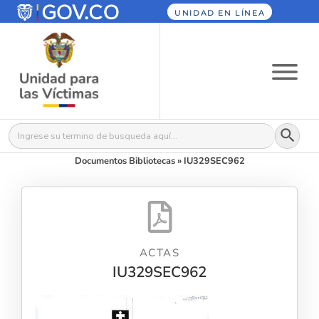
UNIDAD EN LÍNEA
Botón
Buscar:
Documentos Bibliotecas
»
IU329SEC962
ACTAS
IU329SEC962