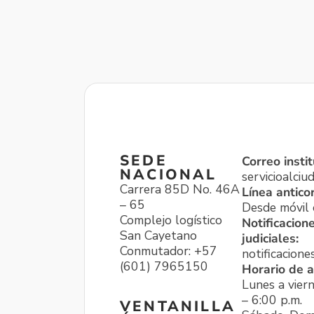
SEDE
Correo instit
NACIONAL
servicioalci
Carrera 85D No. 46A
Línea antico
– 65
Desde móvil o
Complejo logístico
Notificacion
San Cayetano
judiciales:
Conmutador: +57
notificacione
(601) 7965150
Horario de a
Lunes a viern
– 6:00 p.m.
VENTANILLA