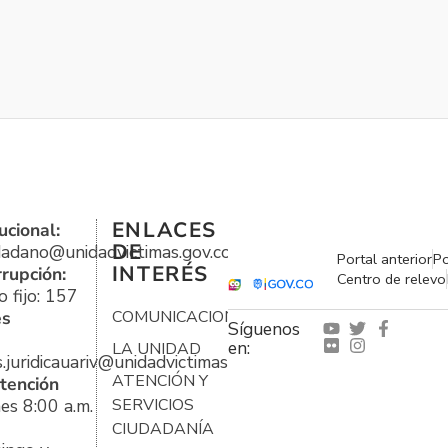
ENLACES
ucional:
DE
udadano@unidadvictimas.gov.co
Portal anterior
Po
INTERÉS
rrupción:
Centro de relevo
 fijo: 157
es
COMUNICACIONES
Síguenos
en:
LA UNIDAD
s.juridicauariv@unidadvictimas.gov.co
ATENCIÓN Y
tención
es 8:00 a.m.
SERVICIOS
CIUDADANÍA