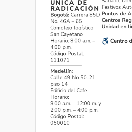
Sábado, Dom
ÚNICA DE
Festivos Aut
RADICACIÓN
Puntos de A
Bogotá:
Carrera 85D
Centros Reg
No. 46A – 65
Unidad en l
Complejo logístico
San Cayetano
Horario: 8:00 a.m. –
Centro d
4:00 p.m.
Código Postal:
111071
Medellín:
Calle 49 No 50-21
piso 14
Edificio del Café
Horario:
8:00 a.m. – 12:00 m. y
2:00 p.m. – 4:00 p.m.
Código Postal:
050010