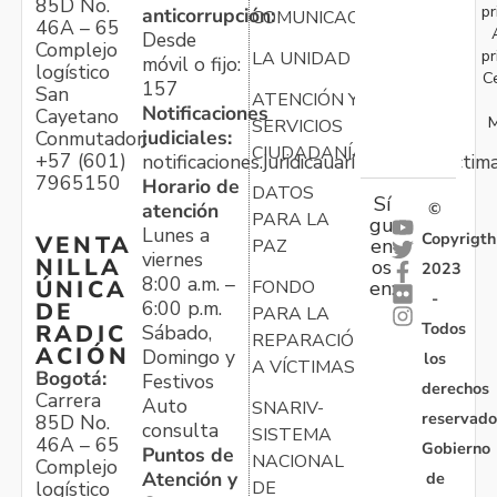
85D No.
pr
anticorrupción:
COMUNICACIONES
46A – 65
Desde
Complejo
pr
LA UNIDAD
móvil o fijo:
logístico
C
157
San
ATENCIÓN Y
Notificaciones
Cayetano
M
SERVICIOS
judiciales:
Conmutador:
CIUDADANÍA
+57 (601)
notificaciones.juridicauariv@unidadvictim
7965150
Horario de
DATOS
Sí
atención
©
PARA LA
gu
Lunes a
Copyrigth
VENTA
en
PAZ
viernes
NILLA
os
2023
8:00 a.m. –
ÚNICA
FONDO
en:
-
6:00 p.m.
DE
PARA LA
Todos
RADIC
Sábado,
REPARACIÓN
ACIÓN
Domingo y
los
A VÍCTIMAS
Bogotá:
Festivos
derechos
Carrera
Auto
SNARIV-
reservado
85D No.
consulta
SISTEMA
46A – 65
Gobierno
Puntos de
NACIONAL
Complejo
Atención y
de
logístico
DE