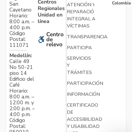
Centros
Colombia
San
ATENCIÓN Y
Regionales
Cayetano
REPARACIÓN
Unidad en
Horario:
INTEGRAL A
línea
8:00 a.m. –
VÍCTIMAS
4:00 p.m.
Código
Centro
TRANSPARENCIA
Postal:
de
relevo
111071
PARTICIPA
Medellín:
SERVICIOS
Calle 49
Y
No 50-21
TRÁMITES
piso 14
Edificio del
PARTICIPACIÓN
Café
Horario:
INFORMACIÓN
8:00 a.m. –
12:00 m. y
CERTIFICADO
2:00 p.m. –
DE
4:00 p.m.
ACCESIBILIDAD
Código
Postal:
Y USABILIDAD
050010