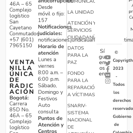
anticorrupción:
COMUNICACIONES
46A – 65
Desde
Complejo
pr
LA UNIDAD
móvil o fijo:
logístico
C
157
San
ATENCIÓN Y
Notificaciones
Cayetano
M
SERVICIOS
judiciales:
Conmutador:
CIUDADANÍA
+57 (601)
notificaciones.juridicauariv@unidadvictim
7965150
Horario de
DATOS
Sí
atención
©
PARA LA
gu
Lunes a
Copyrigth
VENTA
en
PAZ
viernes
NILLA
os
2023
8:00 a.m. –
ÚNICA
FONDO
en:
-
6:00 p.m.
DE
PARA LA
Todos
RADIC
Sábado,
REPARACIÓN
ACIÓN
Domingo y
los
A VÍCTIMAS
Bogotá:
Festivos
derechos
Carrera
Auto
SNARIV-
reservado
85D No.
consulta
SISTEMA
46A – 65
Gobierno
Puntos de
NACIONAL
Complejo
Atención y
de
logístico
DE
Centros
Colombia