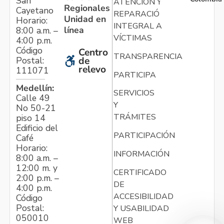
San
ATENCIÓN Y
Regionales
Cayetano
REPARACIÓN
Unidad en
Horario:
INTEGRAL A
línea
8:00 a.m. –
VÍCTIMAS
4:00 p.m.
Código
Centro
TRANSPARENCIA
Postal:
de
relevo
111071
PARTICIPA
Medellín:
SERVICIOS
Calle 49
Y
No 50-21
TRÁMITES
piso 14
Edificio del
PARTICIPACIÓN
Café
Horario:
INFORMACIÓN
8:00 a.m. –
12:00 m. y
CERTIFICADO
2:00 p.m. –
DE
4:00 p.m.
ACCESIBILIDAD
Código
Postal:
Y USABILIDAD
050010
WEB