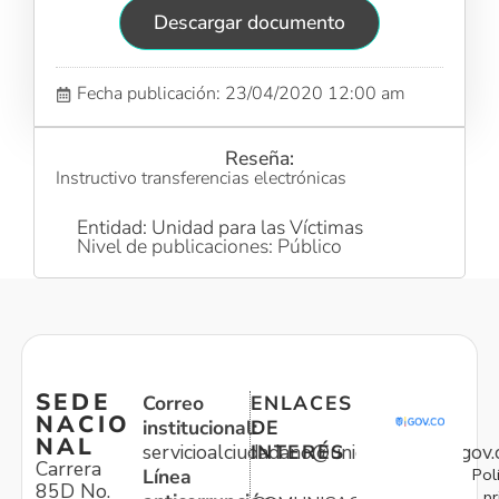
Descargar documento
Fecha publicación: 23/04/2020 12:00 am
Reseña:
Instructivo transferencias electrónicas
Entidad: Unidad para las Víctimas
Nivel de publicaciones: Público
SEDE
Correo
ENLACES
NACIO
institucional:
DE
NAL
servicioalciudadano@unidadvictimas.gov.
INTERÉS
Carrera
Pol
Línea
85D No.
pr