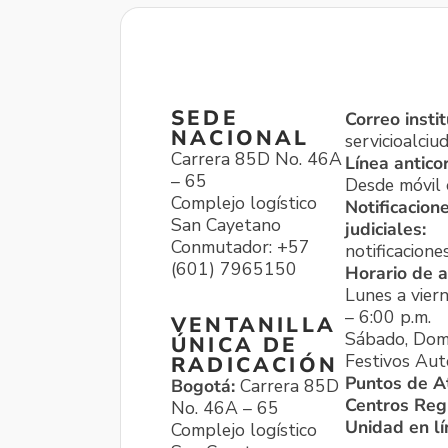
SEDE
Correo instit
NACIONAL
servicioalci
Carrera 85D No. 46A
Línea antico
– 65
Desde móvil o
Complejo logístico
Notificacion
San Cayetano
judiciales:
Conmutador: +57
notificacione
(601) 7965150
Horario de a
Lunes a viern
– 6:00 p.m.
VENTANILLA
Sábado, Dom
ÚNICA DE
Festivos Aut
RADICACIÓN
Puntos de A
Bogotá:
Carrera 85D
Centros Reg
No. 46A – 65
Unidad en l
Complejo logístico