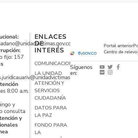
ENLACES
ucional:
DE
udadano@unidadvictimas.gov.co
Portal anterior
Po
INTERÉS
rrupción:
Centro de relevo
 fijo: 157
es
COMUNICACIONES
Síguenos
en:
LA UNIDAD
s.juridicauariv@unidadvictimas.gov.co
ATENCIÓN Y
tención
es 8:00 a.m.
SERVICIOS
CIUDADANÍA
ingo y
DATOS PARA
o consulta
LA PAZ
tención y
ionales
FONDO PARA
ínea
LA