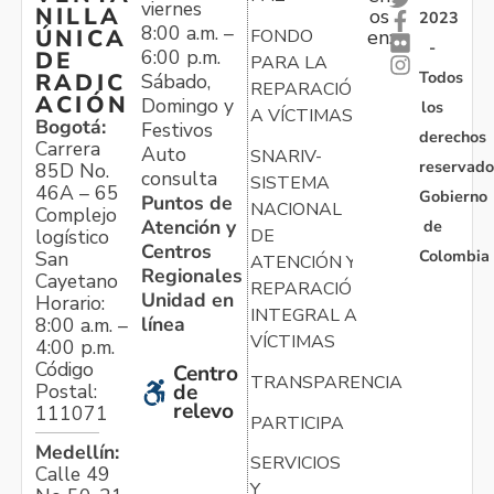
viernes
NILLA
os
2023
8:00 a.m. –
ÚNICA
FONDO
en:
-
6:00 p.m.
DE
PARA LA
Todos
RADIC
Sábado,
REPARACIÓN
ACIÓN
Domingo y
los
A VÍCTIMAS
Bogotá:
Festivos
derechos
Carrera
Auto
SNARIV-
reservado
85D No.
consulta
SISTEMA
46A – 65
Gobierno
Puntos de
NACIONAL
Complejo
Atención y
de
logístico
DE
Centros
Colombia
San
ATENCIÓN Y
Regionales
Cayetano
REPARACIÓN
Unidad en
Horario:
INTEGRAL A
línea
8:00 a.m. –
VÍCTIMAS
4:00 p.m.
Código
Centro
TRANSPARENCIA
Postal:
de
relevo
111071
PARTICIPA
Medellín:
SERVICIOS
Calle 49
Y