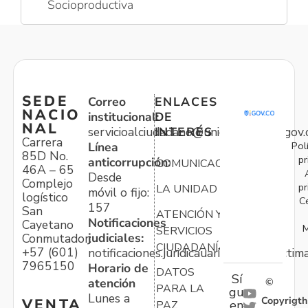
Socioproductiva
SEDE
Correo
ENLACES
NACIO
institucional:
DE
NAL
servicioalciudadano@unidadvictimas.gov.
INTERÉS
Carrera
Pol
Línea
85D No.
pr
anticorrupción:
COMUNICACIONES
46A – 65
Desde
Complejo
pr
LA UNIDAD
móvil o fijo:
logístico
C
157
San
ATENCIÓN Y
Notificaciones
Cayetano
M
SERVICIOS
judiciales:
Conmutador:
CIUDADANÍA
+57 (601)
notificaciones.juridicauariv@unidadvictim
7965150
Horario de
DATOS
Sí
atención
©
PARA LA
gu
Lunes a
Copyrigth
VENTA
en
PAZ