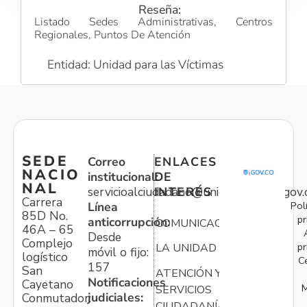
Reseña:
Listado Sedes Administrativas, Centros
Regionales, Puntos De Atención
Entidad: Unidad para las Víctimas
SEDE
Correo
ENLACES
NACIO
institucional:
DE
NAL
servicioalciudadano@unidadvictimas.gov.
INTERÉS
Carrera
Pol
Línea
85D No.
pr
anticorrupción:
COMUNICACIONES
46A – 65
Desde
Complejo
pr
LA UNIDAD
móvil o fijo:
logístico
C
157
San
ATENCIÓN Y
Notificaciones
Cayetano
M
SERVICIOS
judiciales:
Conmutador:
CIUDADANÍA