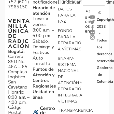
+57 (601)
notificaciones.juridicauariv@unidadvictim
7965150
Horario de
DATOS
Sí
atención
©
PARA LA
gu
Lunes a
Copyrigth
VENTA
en
PAZ
viernes
NILLA
os
2023
8:00 a.m. –
ÚNICA
FONDO
en:
-
6:00 p.m.
DE
PARA LA
Todos
RADIC
Sábado,
REPARACIÓN
ACIÓN
Domingo y
los
A VÍCTIMAS
Bogotá:
Festivos
derechos
Carrera
Auto
SNARIV-
reservado
85D No.
consulta
SISTEMA
46A – 65
Gobierno
Puntos de
NACIONAL
Complejo
Atención y
de
logístico
DE
Centros
Colombia
San
ATENCIÓN Y
Regionales
Cayetano
REPARACIÓN
Unidad en
Horario:
INTEGRAL A
línea
8:00 a.m. –
VÍCTIMAS
4:00 p.m.
Código
Centro
TRANSPARENCIA
Postal:
de