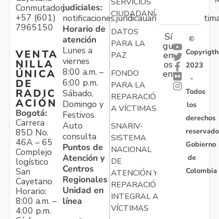
M
SERVICIOS
judiciales:
Conmutador:
CIUDADANÍA
+57 (601)
notificaciones.juridicauariv@unidadvictim
7965150
Horario de
DATOS
Sí
atención
©
PARA LA
gu
Lunes a
Copyrigth
VENTA
en
PAZ
viernes
NILLA
os
2023
8:00 a.m. –
ÚNICA
FONDO
en:
-
6:00 p.m.
DE
PARA LA
Todos
RADIC
Sábado,
REPARACIÓN
ACIÓN
Domingo y
los
A VÍCTIMAS
Bogotá:
Festivos
derechos
Carrera
Auto
SNARIV-
reservado
85D No.
consulta
SISTEMA
46A – 65
Gobierno
Puntos de
NACIONAL
Complejo
Atención y
de
logístico
DE
Centros
Colombia
San
ATENCIÓN Y
Regionales
Cayetano
REPARACIÓN
Unidad en
Horario:
INTEGRAL A
línea
8:00 a.m. –
VÍCTIMAS
4:00 p.m.