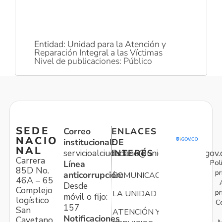
Entidad: Unidad para la Atención y
Reparación Integral a las Víctimas
Nivel de publicaciones: Público
SEDE
Correo
ENLACES
NACIO
institucional:
DE
NAL
servicioalciudadano@unidadvictimas.gov.
INTERÉS
Carrera
Pol
Línea
85D No.
pr
anticorrupción:
COMUNICACIONES
46A – 65
Desde
Complejo
pr
LA UNIDAD
móvil o fijo:
logístico
C
157
San
ATENCIÓN Y
Notificaciones
Cayetano