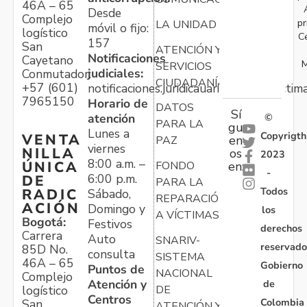
46A – 65
Desde
Complejo
pr
LA UNIDAD
móvil o fijo:
logístico
C
157
San
ATENCIÓN Y
Notificaciones
Cayetano
M
SERVICIOS
judiciales:
Conmutador:
CIUDADANÍA
+57 (601)
notificaciones.juridicauariv@unidadvictim
7965150
Horario de
DATOS
Sí
atención
©
PARA LA
gu
Lunes a
Copyrigth
VENTA
en
PAZ
viernes
NILLA
os
2023
8:00 a.m. –
ÚNICA
FONDO
en:
-
6:00 p.m.
DE
PARA LA
Todos
RADIC
Sábado,
REPARACIÓN
ACIÓN
Domingo y
los
A VÍCTIMAS
Bogotá:
Festivos
derechos
Carrera
Auto
SNARIV-
reservado
85D No.
consulta
SISTEMA
46A – 65
Gobierno
Puntos de
NACIONAL
Complejo
Atención y
de
logístico
DE
Centros
Colombia
San
ATENCIÓN Y