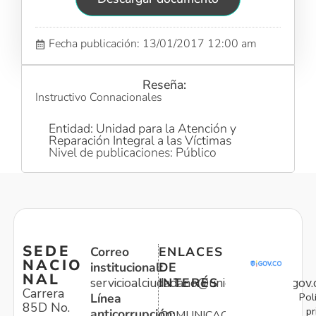
Fecha publicación: 13/01/2017 12:00 am
Reseña:
Instructivo Connacionales
Entidad: Unidad para la Atención y
Reparación Integral a las Víctimas
Nivel de publicaciones: Público
SEDE
Correo
ENLACES
NACIO
institucional:
DE
NAL
servicioalciudadano@unidadvictimas.gov.
INTERÉS
Carrera
Pol
Línea
85D No.
pr
anticorrupción:
COMUNICACIONES