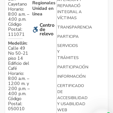
Regionales
Cayetano
REPARACIÓN
Unidad en
Horario:
INTEGRAL A
línea
8:00 a.m. –
VÍCTIMAS
4:00 p.m.
Código
Centro
TRANSPARENCIA
Postal:
de
relevo
111071
PARTICIPA
Medellín:
SERVICIOS
Calle 49
Y
No 50-21
TRÁMITES
piso 14
Edificio del
PARTICIPACIÓN
Café
Horario:
INFORMACIÓN
8:00 a.m. –
12:00 m. y
CERTIFICADO
2:00 p.m. –
DE
4:00 p.m.
ACCESIBILIDAD
Código
Postal:
Y USABILIDAD
050010
WEB