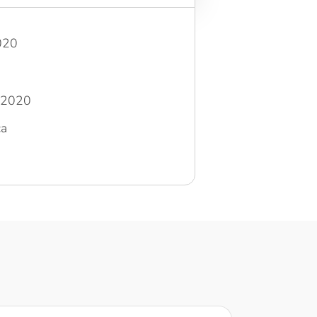
020
o_2020
ca