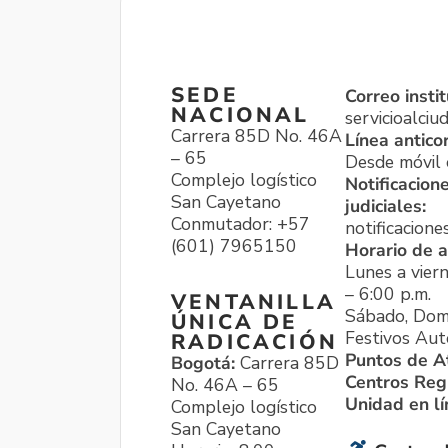
SEDE
Correo instit
NACIONAL
servicioalci
Carrera 85D No. 46A
Línea antico
– 65
Desde móvil o
Complejo logístico
Notificacion
San Cayetano
judiciales:
Conmutador: +57
notificacione
(601) 7965150
Horario de a
Lunes a viern
– 6:00 p.m.
VENTANILLA
Sábado, Dom
ÚNICA DE
Festivos Aut
RADICACIÓN
Puntos de A
Bogotá:
Carrera 85D
Centros Reg
No. 46A – 65
Unidad en l
Complejo logístico
San Cayetano