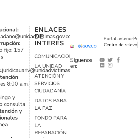
ENLACES
ucional:
DE
udadano@unidadvictimas.gov.co
Portal anterior
Po
INTERÉS
rrupción:
Centro de relevo
 fijo: 157
es
COMUNICACIONES
Síguenos
en:
LA UNIDAD
s.juridicauariv@unidadvictimas.gov.co
ATENCIÓN Y
tención
es 8:00 a.m.
SERVICIOS
CIUDADANÍA
ingo y
DATOS PARA
o consulta
LA PAZ
tención y
ionales
FONDO PARA
ínea
LA
REPARACIÓN