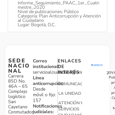
Informe_Seguimiento_PAAC_1er._Cuatri
mestre_2020
Nivel de publicaciones: Público
Categoría: Plan Anticorrupción y Atención
al Ciudadano
Lugar: Bogotá, D.C.
SEDE
Correo
ENLACES
NACIO
institucional:
DE
NAL
servicioalciudadano@unidadvictimas.gov.
INTERÉS
Carrera
Pol
Línea
85D No.
pr
anticorrupción:
COMUNICACIONES
46A – 65
Desde
Complejo
pr
LA UNIDAD
móvil o fijo:
logístico
C
157
San
ATENCIÓN Y
Notificaciones
Cayetano
M
SERVICIOS
judiciales:
Conmutador: