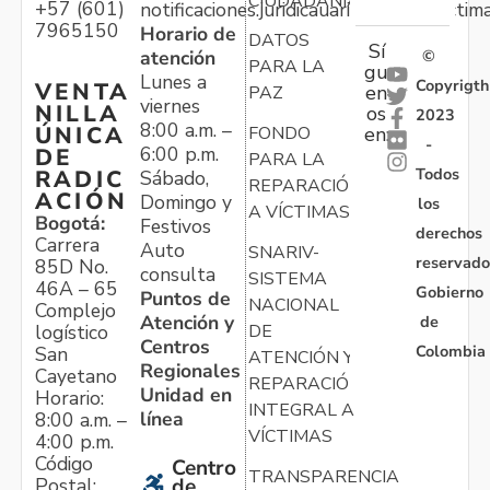
CIUDADANÍA
+57 (601)
notificaciones.juridicauariv@unidadvictim
7965150
Horario de
DATOS
Sí
atención
©
PARA LA
gu
Lunes a
Copyrigth
VENTA
en
PAZ
viernes
NILLA
os
2023
8:00 a.m. –
ÚNICA
FONDO
en:
-
6:00 p.m.
DE
PARA LA
Todos
RADIC
Sábado,
REPARACIÓN
ACIÓN
Domingo y
los
A VÍCTIMAS
Bogotá:
Festivos
derechos
Carrera
Auto
SNARIV-
reservado
85D No.
consulta
SISTEMA
46A – 65
Gobierno
Puntos de
NACIONAL
Complejo
Atención y
de
logístico
DE
Centros
Colombia
San
ATENCIÓN Y
Regionales
Cayetano
REPARACIÓN
Unidad en
Horario:
INTEGRAL A
línea
8:00 a.m. –
VÍCTIMAS
4:00 p.m.
Código
Centro
TRANSPARENCIA
Postal:
de