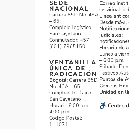
SEDE
Correo instit
NACIONAL
servicioalci
Carrera 85D No. 46A
Línea antico
– 65
Desde móvil o
Complejo logístico
Notificacion
San Cayetano
judiciales:
Conmutador: +57
notificacione
(601) 7965150
Horario de a
Lunes a viern
– 6:00 p.m.
VENTANILLA
Sábado, Dom
ÚNICA DE
Festivos Aut
RADICACIÓN
Puntos de A
Bogotá:
Carrera 85D
Centros Reg
No. 46A – 65
Unidad en l
Complejo logístico
San Cayetano
Horario: 8:00 a.m. –
Centro d
4:00 p.m.
Código Postal:
111071