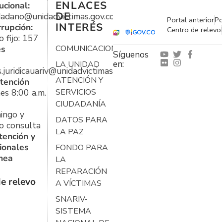
ENLACES
ucional:
DE
udadano@unidadvictimas.gov.co
Portal anterior
Po
INTERÉS
rrupción:
Centro de relevo
 fijo: 157
es
COMUNICACIONES
Síguenos
en:
LA UNIDAD
s.juridicauariv@unidadvictimas.gov.co
ATENCIÓN Y
tención
es 8:00 a.m.
SERVICIOS
CIUDADANÍA
ingo y
DATOS PARA
o consulta
LA PAZ
tención y
ionales
FONDO PARA
ínea
LA
REPARACIÓN
e relevo
A VÍCTIMAS
SNARIV-
SISTEMA