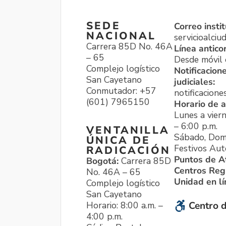
SEDE
Correo instit
NACIONAL
servicioalci
Carrera 85D No. 46A
Línea antico
– 65
Desde móvil o
Complejo logístico
Notificacion
San Cayetano
judiciales:
Conmutador: +57
notificacione
(601) 7965150
Horario de a
Lunes a viern
– 6:00 p.m.
VENTANILLA
Sábado, Dom
ÚNICA DE
Festivos Aut
RADICACIÓN
Puntos de A
Bogotá:
Carrera 85D
Centros Reg
No. 46A – 65
Unidad en l
Complejo logístico
San Cayetano
Horario: 8:00 a.m. –
Centro d
4:00 p.m.