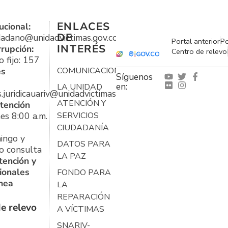
ENLACES
ucional:
DE
udadano@unidadvictimas.gov.co
Portal anterior
Po
INTERÉS
rrupción:
Centro de relevo
 fijo: 157
es
COMUNICACIONES
Síguenos
en:
LA UNIDAD
s.juridicauariv@unidadvictimas.gov.co
ATENCIÓN Y
tención
es 8:00 a.m.
SERVICIOS
CIUDADANÍA
ingo y
DATOS PARA
o consulta
LA PAZ
tención y
ionales
FONDO PARA
ínea
LA
REPARACIÓN
e relevo
A VÍCTIMAS
SNARIV-