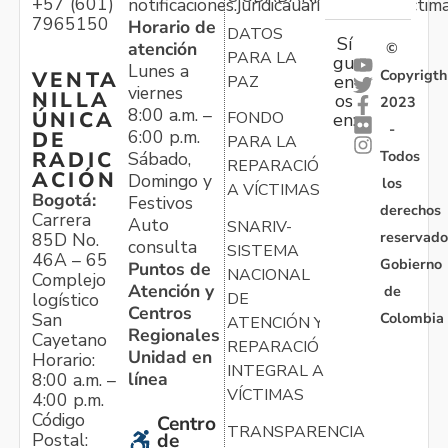
+57 (601)
notificaciones.juridicauariv@unidadvictim
7965150
Horario de
DATOS
Sí
atención
©
PARA LA
gu
Lunes a
Copyrigth
VENTA
en
PAZ
viernes
NILLA
os
2023
8:00 a.m. –
ÚNICA
FONDO
en:
-
6:00 p.m.
DE
PARA LA
Todos
RADIC
Sábado,
REPARACIÓN
ACIÓN
Domingo y
los
A VÍCTIMAS
Bogotá:
Festivos
derechos
Carrera
Auto
SNARIV-
reservado
85D No.
consulta
SISTEMA
46A – 65
Gobierno
Puntos de
NACIONAL
Complejo
Atención y
de
logístico
DE
Centros
Colombia
San
ATENCIÓN Y
Regionales
Cayetano
REPARACIÓN
Unidad en
Horario:
INTEGRAL A
línea
8:00 a.m. –
VÍCTIMAS
4:00 p.m.
Código
Centro
TRANSPARENCIA
Postal:
de