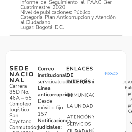
Informe_de_Seguimiento_al_PAAC_3er_
Cuatrimestre_2020
Nivel de publicaciones: Público
Categoría: Plan Anticorrupción y Atención
al Ciudadano
Lugar: Bogotá, D.C.
SEDE
Correo
ENLACES
NACIO
institucional:
DE
NAL
servicioalciudadano@unidadvictimas.gov.
INTERÉS
Carrera
Pol
Línea
85D No.
pr
anticorrupción:
COMUNICACIONES
46A – 65
Desde
Complejo
pr
LA UNIDAD
móvil o fijo:
logístico
C
157
San
ATENCIÓN Y
Notificaciones
Cayetano
M
SERVICIOS
judiciales:
Conmutador:
CIUDADANÍA