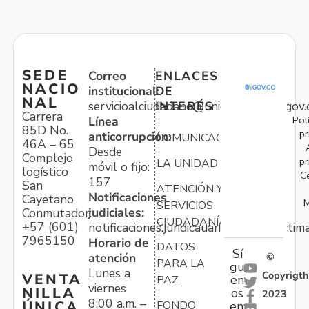
SEDE
Correo
ENLACES
NACIO
institucional:
DE
NAL
servicioalciudadano@unidadvictimas.gov.
INTERÉS
Carrera
Pol
Línea
85D No.
pr
anticorrupción:
COMUNICACIONES
46A – 65
Desde
Complejo
pr
LA UNIDAD
móvil o fijo:
logístico
C
157
San
ATENCIÓN Y
Notificaciones
Cayetano
M
SERVICIOS
judiciales:
Conmutador:
CIUDADANÍA
+57 (601)
notificaciones.juridicauariv@unidadvictim
7965150
Horario de
DATOS
Sí
atención
©
PARA LA
gu
Lunes a
Copyrigth
VENTA
en
PAZ
viernes
NILLA
os
2023
8:00 a.m. –
ÚNICA
FONDO
en: