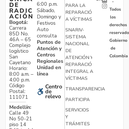
-
6:00 p.m.
DE
PARA LA
Todos
RADIC
Sábado,
REPARACIÓN
ACIÓN
Domingo y
los
A VÍCTIMAS
Bogotá:
Festivos
derechos
Carrera
Auto
SNARIV-
reservado
85D No.
consulta
SISTEMA
46A – 65
Gobierno
Puntos de
NACIONAL
Complejo
Atención y
de
logístico
DE
Centros
Colombia
San
ATENCIÓN Y
Regionales
Cayetano
REPARACIÓN
Unidad en
Horario:
INTEGRAL A
línea
8:00 a.m. –
VÍCTIMAS
4:00 p.m.
Código
Centro
TRANSPARENCIA
Postal:
de
relevo
111071
PARTICIPA
Medellín:
SERVICIOS
Calle 49
Y
No 50-21
TRÁMITES
piso 14