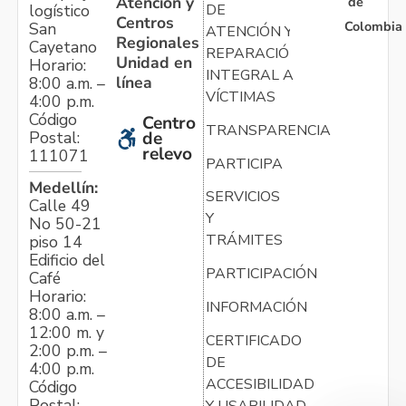
Atención y
de
logístico
DE
Centros
Colombia
San
ATENCIÓN Y
Regionales
Cayetano
REPARACIÓN
Unidad en
Horario:
INTEGRAL A
línea
8:00 a.m. –
VÍCTIMAS
4:00 p.m.
Código
Centro
TRANSPARENCIA
Postal:
de
relevo
111071
PARTICIPA
Medellín:
SERVICIOS
Calle 49
Y
No 50-21
TRÁMITES
piso 14
Edificio del
PARTICIPACIÓN
Café
Horario:
INFORMACIÓN
8:00 a.m. –
12:00 m. y
CERTIFICADO
2:00 p.m. –
DE
4:00 p.m.
ACCESIBILIDAD
Código
Postal:
Y USABILIDAD