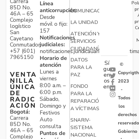
Carrera
Pol
Línea
85D No.
pr
anticorrupción:
COMUNICACIONES
46A – 65
Desde
Complejo
pr
LA UNIDAD
móvil o fijo:
logístico
C
157
San
ATENCIÓN Y
Notificaciones
Cayetano
M
SERVICIOS
judiciales:
Conmutador:
CIUDADANÍA
+57 (601)
notificaciones.juridicauariv@unidadvictim
7965150
Horario de
DATOS
Sí
atención
©
PARA LA
gu
Lunes a
Copyrigth
VENTA
en
PAZ
viernes
NILLA
os
2023
8:00 a.m. –
ÚNICA
FONDO
en:
-
6:00 p.m.
DE
PARA LA
Todos
RADIC
Sábado,
REPARACIÓN
ACIÓN
Domingo y
los
A VÍCTIMAS
Bogotá:
Festivos
derechos
Carrera
Auto
SNARIV-
reservado
85D No.
consulta
SISTEMA
46A – 65
Gobierno
Puntos de
NACIONAL
Complejo